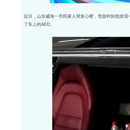
深证成指
14311.01
.68
1.02%
200.89
1
近日，山东威海一市民家人突发心梗，危急时刻他发现
了车上的AED。