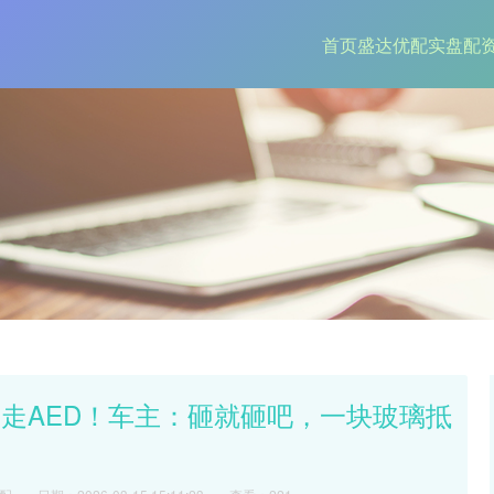
首页
盛达优配
实盘配
走AED！车主：砸就砸吧，一块玻璃抵