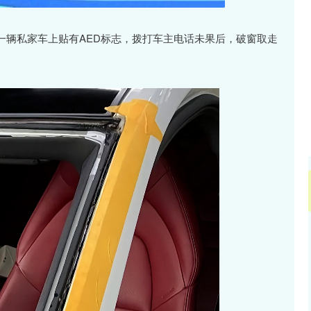
沪深300
4694.44
.42%
43.13
0.93%
一辆私家车上贴有AED标志，拨打车主电话未果后，破窗取走