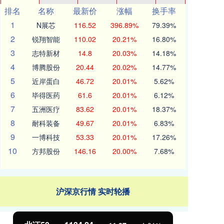
排名
名称
最新价
涨幅
换手率
1
N展芯
116.52
396.89%
79.39%
2
锐翔智能
110.02
20.21%
16.80%
3
志特新材
14.8
20.03%
14.18%
4
博腾股份
20.44
20.02%
14.77%
5
近岸蛋白
46.72
20.01%
5.62%
6
毕得医药
61.6
20.01%
6.12%
7
五洲医疗
83.62
20.01%
18.37%
8
耐科装备
49.67
20.01%
6.83%
9
一博科技
53.33
20.01%
17.26%
10
方邦股份
146.16
20.00%
7.68%
沪深京行情 实时轮播