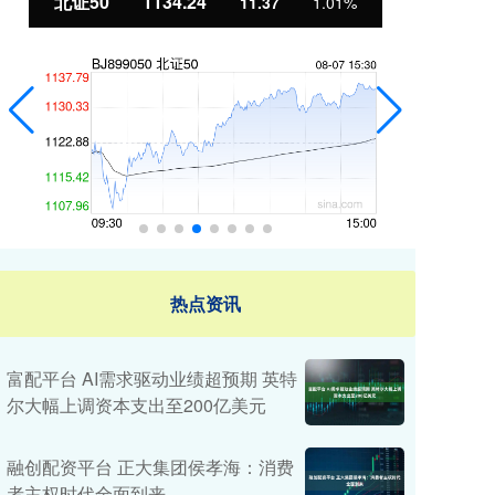
北证50
1134.24
创
11.37
1.01%
热点资讯
富配平台 AI需求驱动业绩超预期 英特
尔大幅上调资本支出至200亿美元
融创配资平台 正大集团侯孝海：消费
者主权时代全面到来