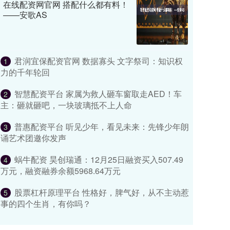
在线配资网官网 搭配什么都有料！
——安歌AS
君润宜保配资官网 数据寡头 文字祭司：知识权
1
力的千年轮回
智慧配资平台 家属为救人砸车窗取走AED！车
2
主：砸就砸吧，一块玻璃抵不上人命
普惠配资平台 听见少年，看见未来：先锋少年朗
3
诵艺术团邀你发声
蜗牛配资 昊创瑞通：12月25日融资买入507.49
4
万元，融资融券余额5968.64万元
股票杠杆原理平台 性格好，脾气好，从不主动惹
5
事的四个生肖，有你吗？