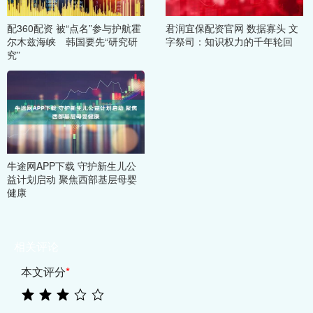
配360配资 被“点名”参与护航霍
君润宜保配资官网 数据寡头 文
尔木兹海峡 韩国要先“研究研
字祭司：知识权力的千年轮回
究”
牛途网APP下载 守护新生儿公
益计划启动 聚焦西部基层母婴
健康
相关评论
本文评分
*