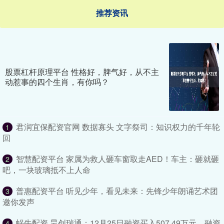
推荐资讯
股票杠杆原理平台 性格好，脾气好，从不主
动惹事的四个生肖，有你吗？
君润宜保配资官网 数据寡头 文字祭司：知识权力的千年轮
1
回
智慧配资平台 家属为救人砸车窗取走AED！车主：砸就砸
2
吧，一块玻璃抵不上人命
普惠配资平台 听见少年，看见未来：先锋少年朗诵艺术团
3
邀你发声
蜗牛配资 昊创瑞通：12月25日融资买入507.49万元，融资
4