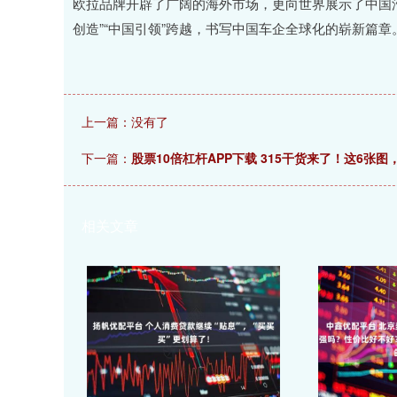
欧拉品牌开辟了广阔的海外市场，更向世界展示了中国汽
创造”“中国引领”跨越，书写中国车企全球化的崭新篇章
上一篇：没有了
下一篇：
股票10倍杠杆APP下载 315干货来了！这6张
相关文章