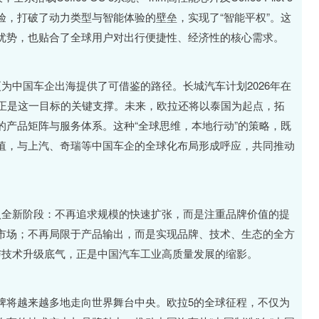
，打破了动力类型与智能体验的壁垒，实现了“智能平权”。这
优势，也贴合了全球用户对出行便捷性、经济性的核心需求。
为中国车企出海提供了可借鉴的路径。长城汽车计划2026年在
拉5正是这一目标的关键支撑。未来，欧拉还将以泰国为起点，拓
产品矩阵与服务体系。这种“全球思维，本地行动”的策略，既
值，与上汽、奇瑞等中国车企的全球化布局形成呼应，共同推动
入全新阶段：不再追求规模的快速扩张，而是注重品牌价值的提
市场；不再局限于产品输出，而是实现品牌、技术、生态的全方
与技术升级底气，正是中国汽车工业高质量发展的缩影。
牌将越来越多地走向世界舞台中央。欧拉5的全球征程，不仅为