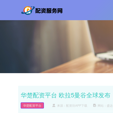
华楚配资平台 欧拉5曼谷全球发
华楚配资平台
来源：配资坊APP下载
网站：盛达