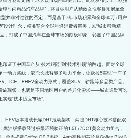
“全球时尚精品汽车品牌”，将目标用户从精致女性客群拓展至全
转型并非对过往的否定，而是基于7年市场积累和全球60万+用户
塑”设计理念，精准契合全球年轻消费者审美，以“城市移动精
单品，打破了中国汽车在全球市场的刻板印象，彰显了中国品牌
印证了中国车企从“技术跟随”到“技术引领”的跨越。面对全球
单一动力路线，依托长城智能多动力平台，让欧拉5实现“一车多
V、ICE、PHEV全动力形式，覆盖SUV、轿跑等多品类产品。
设施现状，也满足不同地区用户的差异化需求——城市通勤可选
实现“技术适应市场”。
。HEV版本搭载长城DHT混动架构，两挡DHT核心技术搭配双
力；燃油版搭载经过极限环境验证的1.5T+7DCT黄金动力组合，
offee OS 3系统、4nm高性能芯片及Coffee Pilot 3