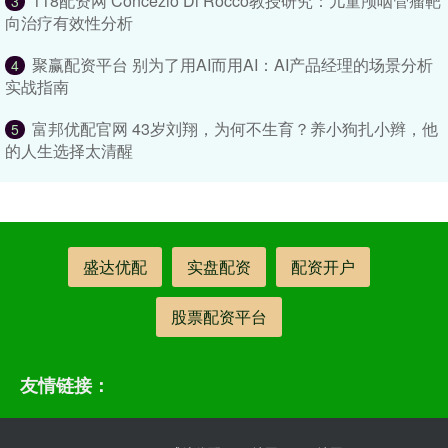
118配资网 Concezio Di Rocco教授研究：儿童颅咽管瘤靶
3
向治疗有效性分析
聚赢配资平台 别为了用AI而用AI：AI产品经理的场景分析
4
实战指南
富邦优配官网 43岁刘翔，为何不生育？养小狗扎小辫，他
5
的人生选择太清醒
盛达优配
实盘配资
配资开户
股票配资平台
友情链接：