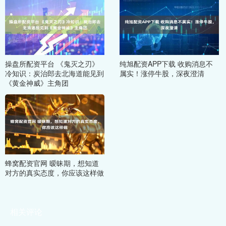
操盘所配资平台 《鬼灭之刃》
纯旭配资APP下载 收购消息不
冷知识：炭治郎去北海道能见到
属实！涨停牛股，深夜澄清
《黄金神威》主角团
蜂窝配资官网 暧昧期，想知道
对方的真实态度，你应该这样做
相关评论