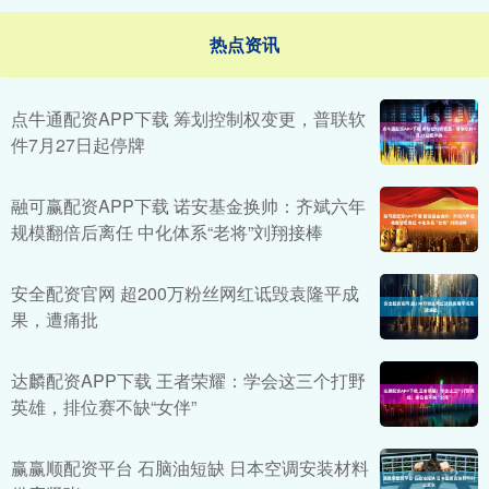
热点资讯
点牛通配资APP下载 筹划控制权变更，普联软
件7月27日起停牌
融可赢配资APP下载 诺安基金换帅：齐斌六年
规模翻倍后离任 中化体系“老将”刘翔接棒
安全配资官网 超200万粉丝网红诋毁袁隆平成
果，遭痛批
达麟配资APP下载 王者荣耀：学会这三个打野
英雄，排位赛不缺“女伴”
赢赢顺配资平台 石脑油短缺 日本空调安装材料