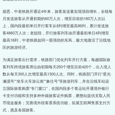
据悉，中老铁路开通近4年来，旅客发送量实现强劲增长，全线每
月发送旅客从开通初期的60万人次，增至目前的160万人次以
上，国内段最初单日开行客车从8列增至最高86列，累计发送旅
客4860万人次；老挝段，开行旅客列车由开通最初单日4列增至
最高18列，中老铁路如同一股强劲的东风，极大地激活了沿线地
区的旅游经济。
为满足旅客出行需求，铁路部门优化列车开行方案，每趟国际旅
客列车跨境旅客席位由初期每天250个增至目前420个，出入境人
数从每天300人次增至最高1300人次。同时，铁路部门开行“星光·
澜湄号”“坐车火车游云南”“象往号”等旅游列车，并在沿线车站设
立国际旅客购票“专门窗口”，在国内段多个客运站开通境外银行
卡支付功能和支持多种外籍旅客证件购票，磨憨站提供支取人民
币现金服务；完善境外段客票系统功能，拓展互联网售票支付方
式，惠及各国旅客。