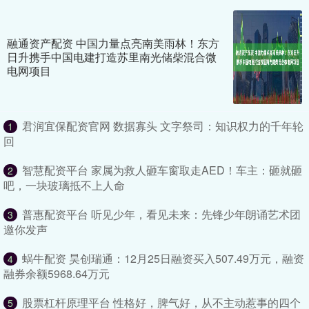
融通资产配资 中国力量点亮南美雨林！东方
日升携手中国电建打造苏里南光储柴混合微
电网项目
君润宜保配资官网 数据寡头 文字祭司：知识权力的千年轮
1
回
智慧配资平台 家属为救人砸车窗取走AED！车主：砸就砸
2
吧，一块玻璃抵不上人命
普惠配资平台 听见少年，看见未来：先锋少年朗诵艺术团
3
邀你发声
蜗牛配资 昊创瑞通：12月25日融资买入507.49万元，融资
4
融券余额5968.64万元
股票杠杆原理平台 性格好，脾气好，从不主动惹事的四个
5