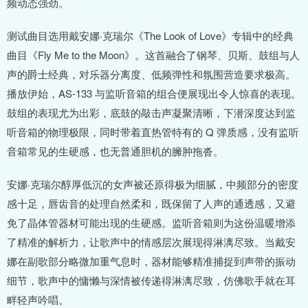
频动态强劲。
测试曲目选用戴安娜·克瑞尔《The Look of Love》专辑中的经典
曲目《Fly Me to the Moon》。这首融合了钢琴、贝斯、鼓组与人
声的爵士经典，对乐器分离度、低频弹性和氛围营造要求极高。
播放伊始，AS-133 与监听音箱的组合便展现出令人惊喜的表现。
鼓组的表现尤为出彩，底鼓的敲击声凝聚清晰，下潜深度达到监
听音箱的物理极限，同时带着直热管特有的 Q 弹质感，没有监听
音箱常见的生硬感，也无普通胆机的臃肿拖沓。
安娜·克瑞尔醇厚低沉的女声被还原得极为细腻，中频部分的密度
感十足，唇齿音的处理自然柔和，既保留了人声的通透感，又避
免了晶体管器材可能出现的生硬感。监听音箱则为这份温暖增添
了精准的解析力，让歌声中的情感层次展现得淋漓尽致。当戴安
娜在副歌部分略微加重气息时，器材能够精准捕捉到声带的振动
细节，歌声中的慵懒与深情被传递得淋漓尽致，仿佛歌手就在耳
畔轻声吟唱。