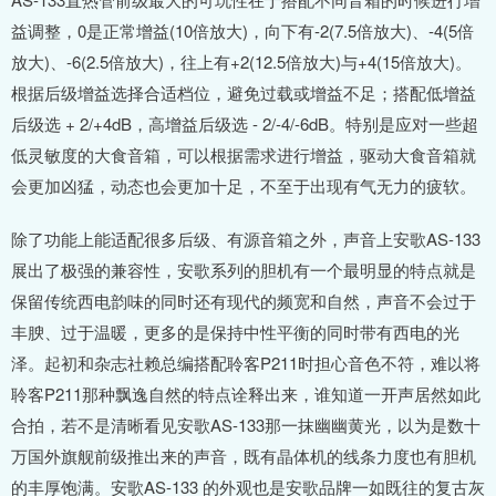
益调整，0是正常增益(10倍放大)，向下有-2(7.5倍放大)、-4(5倍
放大)、-6(2.5倍放大)，往上有+2(12.5倍放大)与+4(15倍放大)。
根据后级增益选择合适档位，避免过载或增益不足；搭配低增益
后级选 + 2/+4dB，高增益后级选 - 2/-4/-6dB。特别是应对一些超
低灵敏度的大食音箱，可以根据需求进行增益，驱动大食音箱就
会更加凶猛，动态也会更加十足，不至于出现有气无力的疲软。
除了功能上能适配很多后级、有源音箱之外，声音上安歌AS-133
展出了极强的兼容性，安歌系列的胆机有一个最明显的特点就是
保留传统西电韵味的同时还有现代的频宽和自然，声音不会过于
丰腴、过于温暖，更多的是保持中性平衡的同时带有西电的光
泽。起初和杂志社赖总编搭配聆客P211时担心音色不符，难以将
聆客P211那种飘逸自然的特点诠释出来，谁知道一开声居然如此
合拍，若不是清晰看见安歌AS-133那一抹幽幽黄光，以为是数十
万国外旗舰前级推出来的声音，既有晶体机的线条力度也有胆机
的丰厚饱满。安歌AS-133 的外观也是安歌品牌一如既往的复古灰