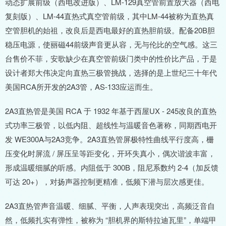
动态扩展前级（西电改进版）、LM-129真空管前置放大器（西电
复刻版）、LM-44直热式真空管前级，其中LM-44被称为直热真
空管胆机的始祖，改良后是西电最好的直热胆前级。配备20B胆
稳压电源，使丽磁44前级声音更从容，无与伦比的空气感。这三
台售价不菲，安歌缺少在真空管前级门类中的性价比产品，于是
设计者郑大伟决定向直热三极管挑战，选择的是上世纪三十年代
美国RCA所开发的2A3管，AS-133应运而生。
2A3直热管是美国 RCA 于 1932 年基于西屋UX - 245改良的直热
式功率三极管，以低内阻、超线性与温暖音色著称，同期西电开
发 WE300A与2A3竞争。2A3直热管屏极特性曲线平行度高，栅
压变化时屏流 / 屏压呈等距变化，开环失真小，偶次谐波丰富，
形成温暖细腻的听感。内阻低于 300B，阻尼系数约 2-4（加反馈
可达 20+），对扬声器控制更精准，低频下潜与层次感更佳。
2A3直热管声音温暖、细腻、平衡，人声表现突出，高频泛音自
然，低频扎实有弹性，被称为 “胆机界的斯特拉迪瓦里”，单端甲