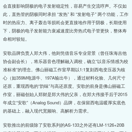
会直接影响阴极的电子发射稳定性，容易产生交流哼声。不仅如
此，直热管的阴极同时承担 “发热” 和 “发射电子” 两个功能，工作
时的热应力、离子轰击等损耗会更直接地作用于阴极，长期使用
下，阴极的电子发射能力衰减速度比旁热式电子管更快，整体寿
命相对较短。
安歌品牌负责人郑大伟，他则凭借音乐专业背景（曾任珠海吉他
协会副会长），将乐器音色理解融入调校，确立“以音乐情感为校
准标准”的理念。佛山丽磁工作室早期以1:1复刻西电变压器为核
心（如359M电源牛、197A输出牛），通过材料化验、几何尺寸
还原，重现西电的“韵味”与高还原度。安歌的前身是佛山丽磁工
作室，丽磁创始人郑财是郑大伟的父亲，在郑大伟接手后于2015
年成立“安歌”（Analog Sound）品牌，在保留西电温暖厚实底色
的基础上，融入现代宽频响、高解析力需求。
安歌推出的前级除了安歌系列的AS-133之外还有LM-1126+20B