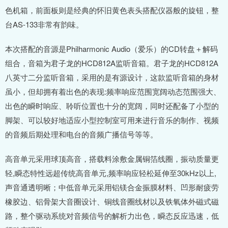
色机箱，前面板则是经典的怀旧黄色表头搭配仪器般的旋钮，整
台AS-133非常有韵味。
本次搭配的音源是Philharmonic Audio（爱乐）的CD转盘＋解码
组合，音箱为君子龙的HCD812A监听音箱。君子龙的HCD812A
八英寸二分监听音箱，采用的是有源设计，这款监听音箱的身材
虽小，但却拥有着出色的表现:频率响应范围宽阔动态范围强大、
出色的瞬时响应、聆听位置也十分的宽阔，同时还配备了小型的
脚架、可以较好地适应小型控制室可用来进行音乐的制作、视频
的音频后期处理和电台的音频广播信号等等。
高音单元采用球顶高音，搭载料涂敷金属铜箔线圈，振动质量更
轻,瞬态特性远超传统高音单元,频率响应轻松延伸至30kHz以上,
声音通透明晰；中低音单元采用铝镁合金振膜材料、凹形耐疲劳
橡胶边、铝骨架大音圈设计、铜线音圈线材以及铁氧体外磁式磁
路，整个驱动系统对音频信号的解析力出色，瞬态反应迅速，低