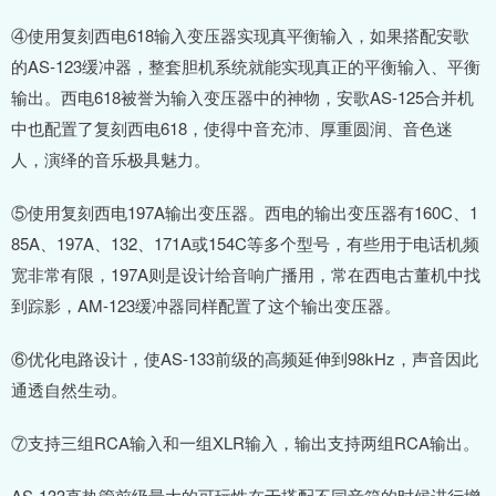
④使用复刻西电618输入变压器实现真平衡输入，如果搭配安歌
的AS-123缓冲器，整套胆机系统就能实现真正的平衡输入、平衡
输出。西电618被誉为输入变压器中的神物，安歌AS-125合并机
中也配置了复刻西电618，使得中音充沛、厚重圆润、音色迷
人，演绎的音乐极具魅力。
⑤使用复刻西电197A输出变压器。西电的输出变压器有160C、1
85A、197A、132、171A或154C等多个型号，有些用于电话机频
宽非常有限，197A则是设计给音响广播用，常在西电古董机中找
到踪影，AM-123缓冲器同样配置了这个输出变压器。
⑥优化电路设计，使AS-133前级的高频延伸到98kHz，声音因此
通透自然生动。
⑦支持三组RCA输入和一组XLR输入，输出支持两组RCA输出。
AS-133直热管前级最大的可玩性在于搭配不同音箱的时候进行增