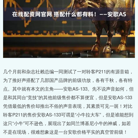
几个月前和杂志社赖总编一同测试了一对聆客P211的有源音箱，
为了推好声搭配了几部国产品牌的前级功放，各有千秋，各有特
点。其中就有本文的主角——安歌AS-133。先不说声音如何，但
是和其同台“竞技”的其他前级售价都不算便宜，但是安歌AS-133
凭借最低的售价却推出不俗的声音表现，其素质可见一斑！对比
聆客P211的售价安歌AS-133可谓是“小牛拉大车”，但是谁能想到
这只“小牛”可不逊色，展现出了如同兰博基尼小牛的神威，如若
不是在现场，很难想象这是一台安歌价格平实的真空管前级！