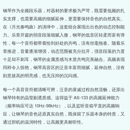
钢琴作为全频段乐器，对器材的要求极为严苛，既需要低频的扎
实支撑，也需要高频的细腻延伸，更需要保持音色的自然真实。
在《月光奏鸣曲》的演绎中，这套组合展现出出色的动态控制能
力。乐章开篇的弱音段落细腻入微，钢琴的低音区轻柔而富有弹
性，每一个音符都带着恰到好处的共鸣，没有丝毫拖沓。随着乐
章推进，音量逐渐增强，动态范围被充分拉开，强音段落的力度
十足却不刺耳，钢琴的金属质感与木质共鸣完美融合。高频表现
同样令人惊艳，钢琴高音区的泛音丰富而细腻，延伸自然，没有
刻意拔高的明亮感，也无压抑的沉闷感。
每一个高音音符都清晰可辨，泛音的衰减过程自然流畅，还原出
钢琴特有的晶莹剔透质感。这得益于 AS-133 的高频延伸能力
（频率响应可达 10Hz-98kHz），以及监听音箱平直的高频响
应，让钢琴的音色还原真实自然，既保留了乐器本身的特质，又
通过胆机的温润特性，让高频更具耐听性。