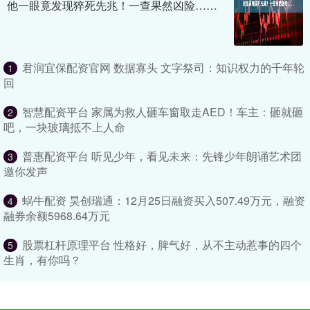
他一眼竟发现猝死先兆！一查果然凶险……
君润宜保配资官网 数据寡头 文字祭司：知识权力的千年轮
1
回
智慧配资平台 家属为救人砸车窗取走AED！车主：砸就砸
2
吧，一块玻璃抵不上人命
普惠配资平台 听见少年，看见未来：先锋少年朗诵艺术团
3
邀你发声
蜗牛配资 昊创瑞通：12月25日融资买入507.49万元，融资
4
融券余额5968.64万元
股票杠杆原理平台 性格好，脾气好，从不主动惹事的四个
5
生肖，有你吗？