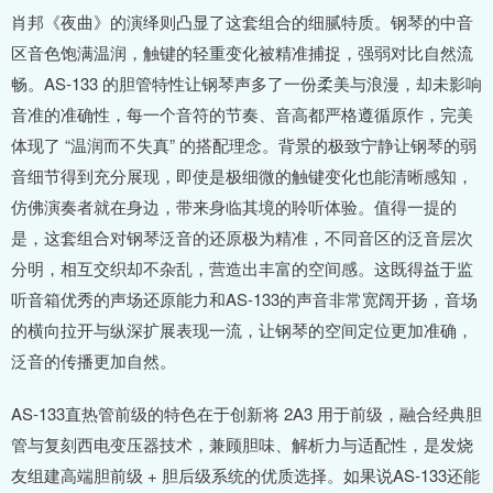
肖邦《夜曲》的演绎则凸显了这套组合的细腻特质。钢琴的中音
区音色饱满温润，触键的轻重变化被精准捕捉，强弱对比自然流
畅。AS-133 的胆管特性让钢琴声多了一份柔美与浪漫，却未影响
音准的准确性，每一个音符的节奏、音高都严格遵循原作，完美
体现了 “温润而不失真” 的搭配理念。背景的极致宁静让钢琴的弱
音细节得到充分展现，即使是极细微的触键变化也能清晰感知，
仿佛演奏者就在身边，带来身临其境的聆听体验。值得一提的
是，这套组合对钢琴泛音的还原极为精准，不同音区的泛音层次
分明，相互交织却不杂乱，营造出丰富的空间感。这既得益于监
听音箱优秀的声场还原能力和AS-133的声音非常宽阔开扬，音场
的横向拉开与纵深扩展表现一流，让钢琴的空间定位更加准确，
泛音的传播更加自然。
AS-133直热管前级的特色在于创新将 2A3 用于前级，融合经典胆
管与复刻西电变压器技术，兼顾胆味、解析力与适配性，是发烧
友组建高端胆前级 + 胆后级系统的优质选择。如果说AS-133还能