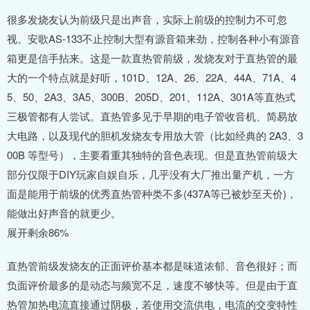
很多发烧友认为前级只是出声音，实际上前级的控制力不可忽
视。安歌AS-133不止控制大型有源音箱来劲，控制各种小有源音
箱更是信手拈来。这是一款直热管前级，发烧友对于直热管的最
大的一个特点就是好听，101D、12A、26、22A、44A、71A、4
5、50、2A3、3A5、300B、205D、201、112A、301A等直热式
三极管都有人尝试。直热管多见于早期的电子管收音机、简易放
大电路，以及现代的胆机发烧友专用放大管（比如经典的 2A3、3
00B 等型号），主要看重其独特的音色表现。但是直热管前级大
部分仅限于DIY玩家自娱自乐，几乎没有大厂推出量产机，一方
面是能用于前级的优秀直热管种类不多(437A等已被炒至天价)，
能做出好声音的就更少。
展开剩余86%
直热管前级发烧友的正面评价基本都是味道浓郁、音色很好；而
负面评价最多的是动态与频宽不足，速度不够快等。但是由于直
热管加热电流直接通过阴极，若使用交流供电，电流的交变特性