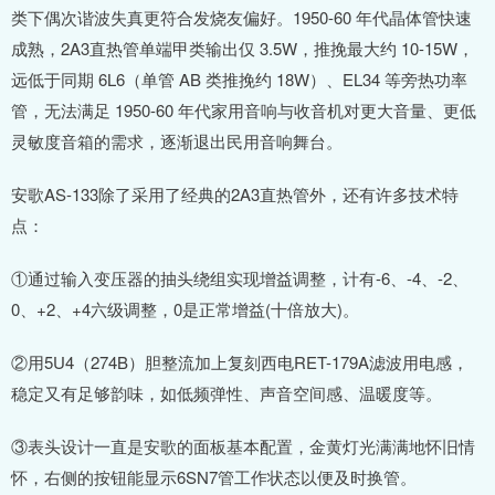
类下偶次谐波失真更符合发烧友偏好。1950-60 年代晶体管快速
成熟，2A3直热管单端甲类输出仅 3.5W，推挽最大约 10-15W，
远低于同期 6L6（单管 AB 类推挽约 18W）、EL34 等旁热功率
管，无法满足 1950-60 年代家用音响与收音机对更大音量、更低
灵敏度音箱的需求，逐渐退出民用音响舞台。
安歌AS-133除了采用了经典的2A3直热管外，还有许多技术特
点：
①通过输入变压器的抽头绕组实现增益调整，计有-6、-4、-2、
0、+2、+4六级调整，0是正常增益(十倍放大)。
②用5U4（274B）胆整流加上复刻西电RET-179A滤波用电感，
稳定又有足够韵味，如低频弹性、声音空间感、温暖度等。
③表头设计一直是安歌的面板基本配置，金黄灯光满满地怀旧情
怀，右侧的按钮能显示6SN7管工作状态以便及时换管。