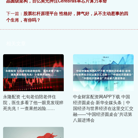
晶圆级架构，百亿美元押注Cerebras单芯片算力革命
下一篇：
股票杠杆原理平台 性格好，脾气好，从不主动惹事的四
个生肖，有你吗？
相关文章
永隆配资 七旬老伯陪老伴住
中金财富配资网APP下载 中国
院，医生多看了他一眼竟发现猝
经济圆桌会·新华全媒头条｜中
死先兆！一查果然凶险……
国经济与世界经济在这里交汇交
融——“中国经济圆桌会”共话第
八届进博会