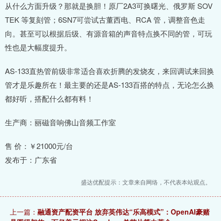
从什么方面升级？那就是换胆！原厂2A3可换曙光、俄罗斯 SOV
TEK 等复刻管；6SN7可尝试古董西电、RCA 管，调整音色走
向。甚至可以根据后级、有源音箱的声音特点换不同的管，可玩
性也是大幅度提升。
AS-133直热管前级非常适合喜欢折腾的发烧友，来回调试来回换
管才是乐趣所在！最主要的还是AS-133百搭的特点，无论怎么换
都好听，搭配什么都有料！
生产商：丽磁音响佛山音频工作室
售 价：￥21000元/台
发布于：广东省
盛达优配提示：文章来自网络，不代表本站观点。
上一篇：
融通资产配资平台 放弃英伟达“乐高模式”：OpenAI豪赌