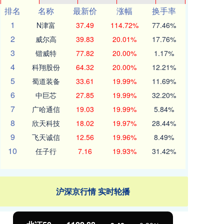
排名
名称
最新价
涨幅
换手率
1
N津富
37.49
114.72%
77.46%
2
威尔高
39.83
20.01%
17.76%
3
锴威特
77.82
20.00%
1.17%
4
科翔股份
64.32
20.00%
12.21%
5
蜀道装备
33.61
19.99%
11.69%
6
中巨芯
27.85
19.99%
32.20%
7
广哈通信
19.03
19.99%
5.84%
8
欣天科技
18.02
19.97%
28.44%
9
飞天诚信
12.56
19.96%
8.49%
10
任子行
7.16
19.93%
31.42%
沪深京行情 实时轮播