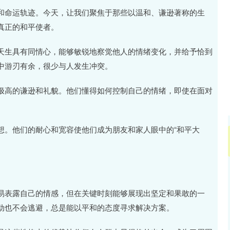
沪深300
4651.31
.24%
-6.85
-0.15%
和命运轨迹。今天，让我们聚焦于那些以温和、谦逊著称的生
真正的和平使者。
天生具有同情心，能够敏锐地察觉他人的情绪变化，并给予恰到
中游刃有余，很少与人发生冲突。
极高的谦逊和礼貌。他们懂得如何控制自己的情绪，即使在面对
。
想。他们的耐心和宽容使他们成为朋友和家人眼中的“和平大
易表露自己的情感，但在关键时刻能够展现出坚定和果敢的一
动也不会逃避，总是能以平和的态度寻求解决方案。