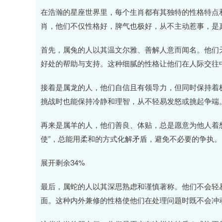
深证成指
14110.12
.92
0.57%
-34.08
-0
在浩瀚的星座世界里，每个生肖都有其独特的性格特点
肖，他们不仅性格好，脾气也极好，从不主动惹事，是
首先，属兔的人以其温文尔雅、善解人意而闻名。他们
好处的帮助与支持。这种细腻的性格让他们在人际交往
接着是属龙的人，他们自信且有领导力，但同时保持着
挑战时也能保持冷静和理智，从不轻易发怒或挑起争端
再来是属羊的人，他们善良、体贴，总是愿意为他人着
使”，总能用柔和的方式化解矛盾，避免不必要的争执。
展开剩余34%
最后，属蛇的人以其深思熟虑和谨慎著称。他们不会轻
面。这种内外兼修的性格使他们在处理问题时既不会冲