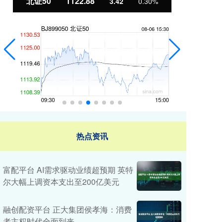
北证50
1122.88
创
3.42
0.30%
热点资讯
富配平台 AI需求驱动业绩超预期 英特
尔大幅上调资本支出至200亿美元
融创配资平台 正大集团侯孝海：消费
者主权时代全面到来