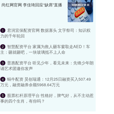
尚红网官网 李佳琦回应“缺席”直播
君润宜保配资官网 数据寡头 文字祭司：知识权
1
力的千年轮回
智慧配资平台 家属为救人砸车窗取走AED！车
2
主：砸就砸吧，一块玻璃抵不上人命
普惠配资平台 听见少年，看见未来：先锋少年朗
3
诵艺术团邀你发声
蜗牛配资 昊创瑞通：12月25日融资买入507.49
4
万元，融资融券余额5968.64万元
股票杠杆原理平台 性格好，脾气好，从不主动惹
5
事的四个生肖，有你吗？