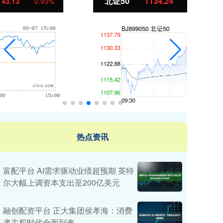
北证50
1134.24
创
11.37
1.01%
热点资讯
富配平台 AI需求驱动业绩超预期 英特
尔大幅上调资本支出至200亿美元
融创配资平台 正大集团侯孝海：消费
者主权时代全面到来