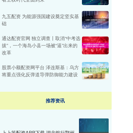
九五配资 为能源强国建设奠定坚实基
础
通达配资官网 独立调查丨取消“中考选
拔”，一个海岛小县一场被“逼”出来的
改革
股票小额配资网平台 泽连斯基：乌方
将重点强化反弹道导弹防御能力建设
推荐资讯
上上策配资APP下载 湖北银行鄂州