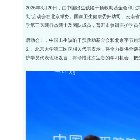
深证成指
14311.01
.68
1.02%
200.89
1
2026年3月20日，由中国出生缺陷干预救助基金会和
划”启动会在北京举办。国家卫生健康委妇幼司、云南
学第三医院乔杰院士及团队成员，普洱市参训医护学员
启动会上，中国出生缺陷干预救助基金会和北京字节跳
划。北京大学第三医院相关代表表示，将全力提供全链
护学员代表现场发言，将珍惜此次宝贵的学习机会，把