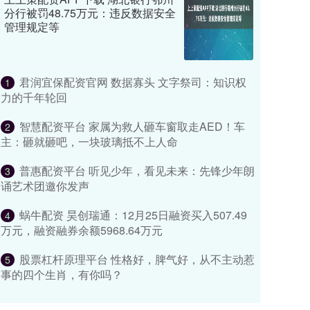
分行被罚48.75万元：违反数据安全
管理规定等
君润宜保配资官网 数据寡头 文字祭司：知识权
1
力的千年轮回
智慧配资平台 家属为救人砸车窗取走AED！车
2
主：砸就砸吧，一块玻璃抵不上人命
普惠配资平台 听见少年，看见未来：先锋少年朗
3
诵艺术团邀你发声
蜗牛配资 昊创瑞通：12月25日融资买入507.49
4
万元，融资融券余额5968.64万元
股票杠杆原理平台 性格好，脾气好，从不主动惹
5
事的四个生肖，有你吗？