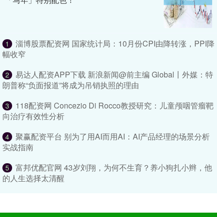
淄博股票配资网 国家统计局：10月份CPI由降转涨，PPI降
1
幅收窄
易达人配资APP下载 新浪新闻@前主编 Global丨外媒：特
2
朗普称“负面报道”将成为吊销执照的理由
118配资网 Concezio Di Rocco教授研究：儿童颅咽管瘤靶
3
向治疗有效性分析
聚赢配资平台 别为了用AI而用AI：AI产品经理的场景分析
4
实战指南
富邦优配官网 43岁刘翔，为何不生育？养小狗扎小辫，他
5
的人生选择太清醒