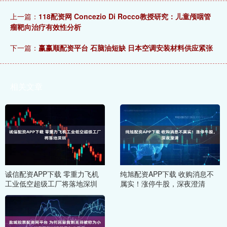
上一篇：
118配资网 Concezio Di Rocco教授研究：儿童颅咽管
瘤靶向治疗有效性分析
下一篇：
赢赢顺配资平台 石脑油短缺 日本空调安装材料供应紧张
相关文章
诚信配资APP下载 零重力飞机
纯旭配资APP下载 收购消息不
工业低空超级工厂将落地深圳
属实！涨停牛股，深夜澄清