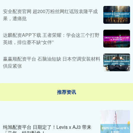
安全配资官网 超200万粉丝网红诋毁袁隆平成
果，遭痛批
达麟配资APP下载 王者荣耀：学会这三个打野
英雄，排位赛不缺“女伴”
赢赢顺配资平台 石脑油短缺 日本空调安装材料
供应紧张
推荐资讯
纯旭配资平台 日期定了！Levis x AJ3 带来
「马年」特别配色！