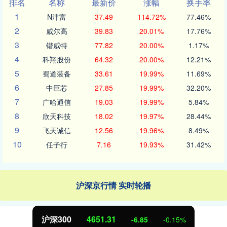
排名
名称
最新价
涨幅
换手率
1
N津富
37.49
114.72%
77.46%
2
威尔高
39.83
20.01%
17.76%
3
锴威特
77.82
20.00%
1.17%
4
科翔股份
64.32
20.00%
12.21%
5
蜀道装备
33.61
19.99%
11.69%
6
中巨芯
27.85
19.99%
32.20%
7
广哈通信
19.03
19.99%
5.84%
8
欣天科技
18.02
19.97%
28.44%
9
飞天诚信
12.56
19.96%
8.49%
10
任子行
7.16
19.93%
31.42%
沪深京行情 实时轮播
沪深300
4651.31
-6.85
-0.15%