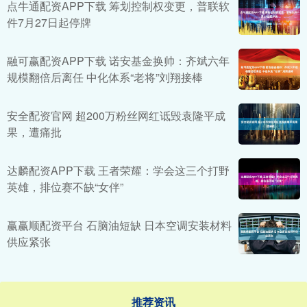
点牛通配资APP下载 筹划控制权变更，普联软
件7月27日起停牌
融可赢配资APP下载 诺安基金换帅：齐斌六年
规模翻倍后离任 中化体系“老将”刘翔接棒
安全配资官网 超200万粉丝网红诋毁袁隆平成
果，遭痛批
达麟配资APP下载 王者荣耀：学会这三个打野
英雄，排位赛不缺“女伴”
赢赢顺配资平台 石脑油短缺 日本空调安装材料
供应紧张
推荐资讯