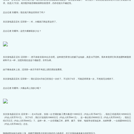
求。但进入7月后，相关配件能否继续保障安装需求，仍存在较大不确定性。
总台记者 刘耀鸿：现在就只剩这些库存了吗？
东京某电器店店长 沼泽荣一：对，大概就只剩这里这些了。
总台记者 刘耀鸿：这些大概够装多少台？
东京某电器店店长 沼泽荣一：差不多能安装30台左右吧。这种填空调管口的腻子会短缺，真是出乎意料。我本来觉得它和其他塑料树脂类
材料不太一样，没想到现在连这个都缺货，非常头疼。
由于整体成本上涨，沼泽荣一表示不得不考虑上调空调安装费用。
东京某电器店店长 沼泽荣一：我们店在4月份已经涨过一次价了。不过到了6月 ，可能还得再涨一次，不然就无法维持了。
总台记者 刘耀鸿：大概会再上涨多少呢？
东京某电器店店长 沼泽荣一：在4月以前，安装一台空调的施工费大概是11000日元（约合人民币467元），现在已经提高到16500日元
（约合人民币701元）。到了6月，我们计划涨到19800日元（约合人民币841元）。这一卷以前才8000日元（约合人民币339元），现在已
经2万日元（约合人民币849元）了。这样一来，一台空调施工时，胶带、腻子、管材、电线等全部加起来，光材料费，一台就要9000日元
（约合人民币382元）左右。
随着材料短缺与成本上涨，依赖空调销售与安装业务的中小电器店，也正在面临越来越大的经营压力。