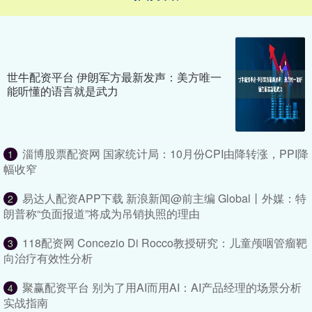
世牛配资平台 伊朗军方最新发声：美方唯一
能听懂的语言就是武力
淄博股票配资网 国家统计局：10月份CPI由降转涨，PPI降
1
幅收窄
易达人配资APP下载 新浪新闻@前主编 Global丨外媒：特
2
朗普称“负面报道”将成为吊销执照的理由
118配资网 Concezio Di Rocco教授研究：儿童颅咽管瘤靶
3
向治疗有效性分析
聚赢配资平台 别为了用AI而用AI：AI产品经理的场景分析
4
实战指南