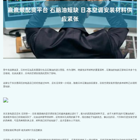
受中东战事波及，日本对石油及其重要衍生品石脑油的进口受阻。作为塑料、绝缘泡沫等材料的重要原料，石脑油的短缺正影响日本多个生
活领域。在炎炎夏日，日本的空调安装因此受到了影响。
这家位于东京墨田区的电器店已经经营超过50年。店长沼泽荣一介绍说，随着日本石脑油供应紧张，目前空调安装所需的多种材料已出现明
显短缺。
东京某电器店店长 沼泽荣一：目前最困难的是空调安装已经越来越难以进行了，最大的原因就是材料不足。由于大家常说的“石脑油危机”，
很多配件现在已经很难买到了，比如这种胶带类材料，还有填补孔洞用的腻子等，现在都处于短缺状态。像以往的话，7月和8月是安装空调
的高峰期，可是高峰期到来之前，材料就已经开始短缺了，这才是最令人不安的。
空调安装旺季在即 相关材料7月后恐断供
沼泽荣一告诉记者，从4月底开始，相关材料的供货就陆续出现延迟。店里提前储备了一部分配件，目前还能勉强保证6月份的安装施工需