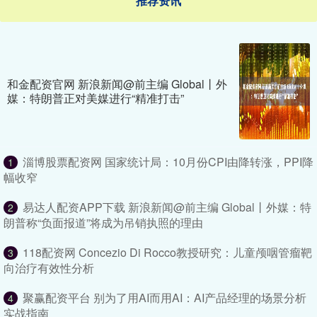
推荐资讯
和金配资官网 新浪新闻@前主编 Global丨外
媒：特朗普正对美媒进行“精准打击”
淄博股票配资网 国家统计局：10月份CPI由降转涨，PPI降
1
幅收窄
易达人配资APP下载 新浪新闻@前主编 Global丨外媒：特
2
朗普称“负面报道”将成为吊销执照的理由
118配资网 Concezio Di Rocco教授研究：儿童颅咽管瘤靶
3
向治疗有效性分析
聚赢配资平台 别为了用AI而用AI：AI产品经理的场景分析
4
实战指南