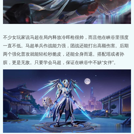
不少女玩家说马超在局内释放冷晖枪很帅，而且他在峡谷里强度
一直不低。马超单兵作战能力强，团战还能打出高额伤害。后期
两个强化普攻就能轻松秒脆皮，还能全身而退。搭配瑶或者孙
膑，更是无敌。只要学会马超，保证在峡谷中不缺“女伴”。