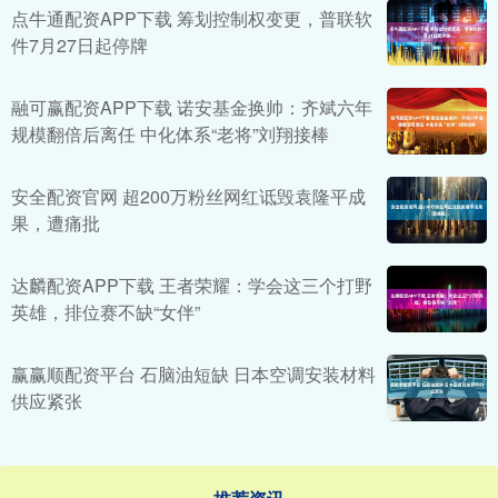
点牛通配资APP下载 筹划控制权变更，普联软
件7月27日起停牌
融可赢配资APP下载 诺安基金换帅：齐斌六年
规模翻倍后离任 中化体系“老将”刘翔接棒
安全配资官网 超200万粉丝网红诋毁袁隆平成
果，遭痛批
达麟配资APP下载 王者荣耀：学会这三个打野
英雄，排位赛不缺“女伴”
赢赢顺配资平台 石脑油短缺 日本空调安装材料
供应紧张