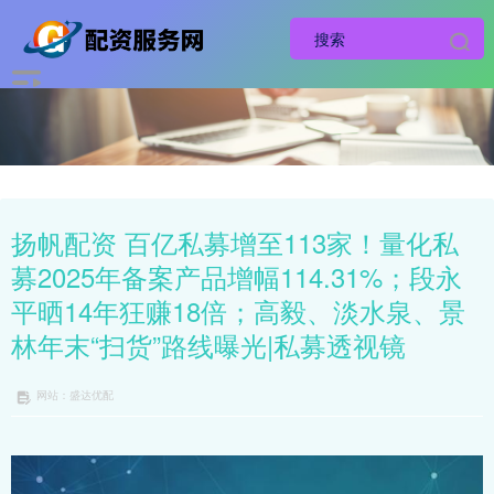
扬帆配资 百亿私募增至113家！量化私
募2025年备案产品增幅114.31%；段永
平晒14年狂赚18倍；高毅、淡水泉、景
林年末“扫货”路线曝光|私募透视镜
网站：盛达优配