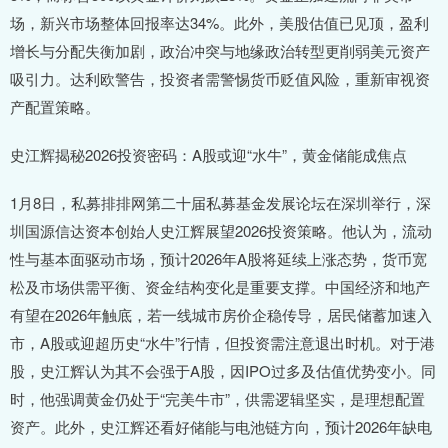
场，新兴市场整体回报率达34%。此外，美股估值已见顶，盈利
增长与分配失衡加剧，政治冲突与地缘政治转型更削弱美元资产
吸引力。达利欧警告，投资者需警惕货币贬值风险，重新审视资
产配置策略。
史江辉揭秘2026投资密码：A股或迎“水牛”，黄金储能成焦点
1月8日，私募排排网第二十届私募基金发展论坛在深圳举行，深
圳国源信达资本创始人史江辉展望2026投资策略。他认为，流动
性与基本面驱动市场，预计2026年A股将延续上涨态势，货币宽
松及市场供需平衡、资金结构变化是重要支撑。中国经济和地产
有望在2026年触底，若一线城市房价企稳传导，居民储蓄加速入
市，A股或迎超历史“水牛”行情，但投资需注意退出时机。对于港
股，史江辉认为其不会强于A股，因IPO过多及估值优势变小。同
时，他强调黄金仍处于“完美牛市”，供需逻辑坚实，是理想配置
资产。此外，史江辉还看好储能与电池链方向，预计2026年缺电