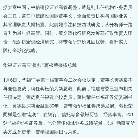
据券商中国，中信建投证券高管调整，武超则出任机构业务委员
会主任，兼任中信建投国际董事长，全面负责机构与国际业务，
其管理职责大幅拓宽。此前她专注科技领域研究，从分析师一路
晋升为最年轻高管。同时，黄文涛代行研究发展部行政负责人职
责，他深耕宏观经济研究，将带领研究所巩固优势、提升实力，
践行全球化战略。
华福证券高层“换帅” 蒋松荣接棒总裁
1月6日，华福证券第一届董事会二次会议决定，董事长黄德良不
再兼任总裁，聘任蒋松荣为新总裁。此前，福建省委已宣布相关
任职决定，黄德良任福建金投委员，蒋松荣任华福证券党委副书
记。黄德良深耕金融近30年，曾带领华福证券跨越发展。蒋松荣
同样是金融“老将”，在银行、信托等多领域历练，经验丰富。201
5年调任华福证券后，他分管多领域业务成绩斐然，如推动研究所
卖方业务进步、使华福国际扭亏为盈。