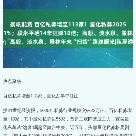
热点聚焦
百亿私募增至113家，量化占半壁江山
据21世纪经济报，2025年私募行业规模突破22万亿，百亿私募增
至113家，其中量化私募达55家，首超主观阵营成主力，宣告量
化私募从“边缘”崛起至舞台中央。近五年，头部量化私募格局剧
变，“四大天王”管理规模均超700亿。世纪前沿一年规模净增超30