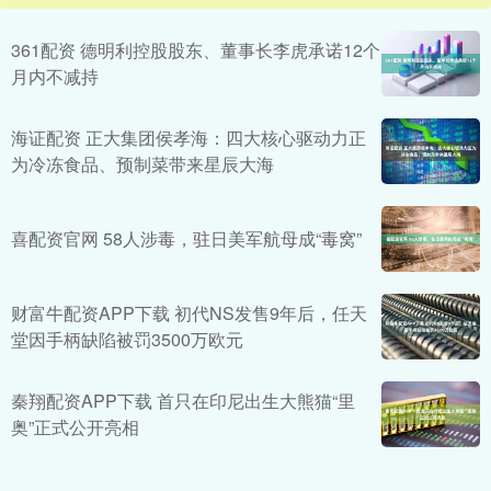
361配资 德明利控股股东、董事长李虎承诺12个
月内不减持
海证配资 正大集团侯孝海：四大核心驱动力正
为冷冻食品、预制菜带来星辰大海
喜配资官网 58人涉毒，驻日美军航母成“毒窝”
财富牛配资APP下载 初代NS发售9年后，任天
堂因手柄缺陷被罚3500万欧元
秦翔配资APP下载 首只在印尼出生大熊猫“里
奥”正式公开亮相