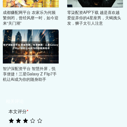
成都赚配网平台 农家乐为何频
零柒配资APP下载 越是喜欢越
繁倒闭，曾经风靡一时，如今迎
爱捉弄你的4星座男，天蝎拽头
来“关门潮”
发，狮子太引人注意
智沪深配资平台 智慧外屏，悦
享便捷！三星Galaxy Z Flip7手
机让AI成为你的随身助手
相关评论
本文评分
*