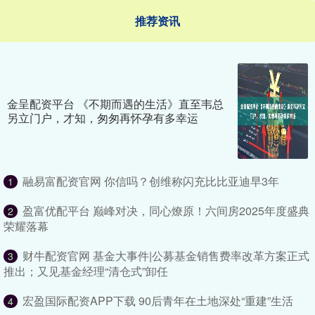
推荐资讯
金呈配资平台 《不期而遇的生活》直至韦总
另立门户，才知，匆匆再怀孕有多幸运
融易富配资官网 你信吗？创维称闪充比比亚迪早3年
1
盈富优配平台 巅峰对决，同心燎原！六间房2025年度盛典
2
荣耀落幕
财牛配资官网 基金大事件|公募基金销售费率改革方案正式
3
推出；又见基金经理“清仓式”卸任
宏盈国际配资APP下载 90后青年在土地深处“重建”生活
4