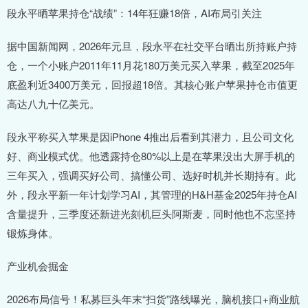
段永平晒苹果持仓“战绩”：14年狂赚18倍，AI布局引关注
据中国新闻网，2026年元旦，段永平在社交平台晒出所持账户持
仓，一个小账户2011年11月花180万美元买入苹果，截至2025年
底盈利近3400万美元，回报超18倍。其核心账户苹果持仓市值更
高达八九十亿美元。
段永平称买入苹果是因iPhone 4推出后看到其潜力，且公司文化
好、商业模式优。他透露持仓80%以上是在苹果没出大屏手机的
三年买入，强调买好公司、搞懂公司、选好时机并长期持有。此
外，段永平新一年计划学习AI，其管理的H&H基金2025年持仓AI
含量提升，三季度还新进光刻机巨头阿斯麦，同时他也不忘坚持
锻炼身体。
产业机会掘金
2026布局信号！私募巨头年末“扫货”路线曝光，脑机接口+商业航