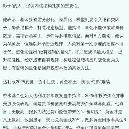
影子”的人，强调内核结构扎实的重要性。
他表示，基金投资需分散化、差异化，模型则要引入逻辑类因
子，降低过拟合，打造稳态模型。他指出，量化不能仅依赖量价
数据，需结合基本面、事件等多维度信息。面对AI万能论，他认
为AI虽强，但难以归纳普适规律，人类对第一性原理的把握不可
替代。进化论提出“做有逻辑的量化”，将底层规律融入模型，提
升稳健性。经济股市自有规律，构建稳健结构应对变化更为关
键，有逻辑的量化是回归投资本质的高效方法。
达利欧2025复盘：货币巨变，黄金称王，美股“幻影”难续
桥水基金创始人达利欧在年度复盘中指出，2025年投资焦点并非
美股强劲表现，而是货币价值剧烈变动与资产全球再配置。他直
言，美股高回报多为法定货币贬值带来的“计价幻觉”，黄金才是
真正赢家。数据显示，美元兑黄金跌39%，做多黄金回报率高达6
5%，而标普500以黄金计价则跌28%。资金正加速流向非美市