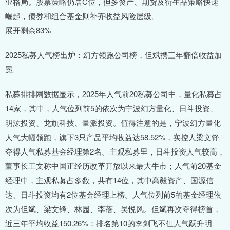
业格局。股票策略仍居C位，但多资产、期货及衍生品策略快速
崛起，债券和组合基金则补齐收益风险层级。
展开剩余83%
2025私募人气榜出炉：幻方领跑公司榜，但斌携三年翻倍收益加
冕
私募排排网数据显示，2025年人气前20私募公司中，量化私募占
14家，其中，人气位列前5的依次为宁波幻方量化、日斗投资、
明汯投资、龙旗科技、量派投资。值得注意的是，宁波幻方量化
人气大幅领跑，旗下3只产品平均收益达58.52%，实控人梁文锋
夺得人气私募基金经理第2名。主观私募里，日斗投资人气较高，
董事长王文称中国正经历改革开放以来最大牛市；人气前20基金
经理中，主观私募占多数，共有14位，其中高毅资产、国源信
达、日斗投资均有2位基金经理上榜。人气位列前5的基金经理依
次为但斌、梁文锋、林园、李蓓、吴悦风。但斌再次夺得榜首，
近三年平均收益150.26%；排名第10的李剑飞不但人气跃升明