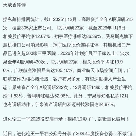
天成香饽饽
据私募排排网统计，截止2025年12月，高毅资产全年A股调研515
次，覆盖305家上市公司。12月调研23家，截至2026年1月6日，
相关股价平均涨12.67%，翔宇医疗涨幅达86.39%。受马斯克旗下
脑机接口公司消息影响，翔宇医疗股价连续涨停，其脑机接口产
品已进入超500家三甲医院，2026年计划扩展至千家以上；淡水
泉全年A股调研430次，12月调研27家，相关股价平均涨13.9
0%，广联航空涨幅居首达105.10%。商业航天市场空间广阔，广
联航空作为核心概念股，客户布局多元，有望深度接入产业生
态；景林资产全年A股调研222次，12月调研14家，相关股价平均
涨11.83%，普利特涨幅达52.96%。此外，宁泉等知名私募12月
也有调研动作，宁泉资产调研的豪迈科技涨幅达24.87%。
进化论王一平2025投资启示录：拒绝“追影子”，逻辑量化破局！
近日，进化论王一平在公众号分享了2025年度投资心得：不做“追