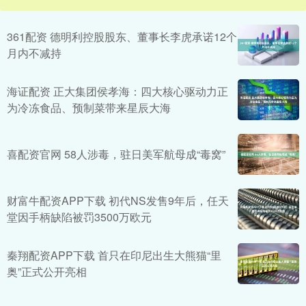
361配资 德明利控股股东、董事长李虎承诺12个
月内不减持
海证配资 正大集团侯孝海：四大核心驱动力正
为冷冻食品、预制菜带来星辰大海
喜配资官网 58人涉毒，驻日美军航母成“毒窝”
财富牛配资APP下载 初代NS发售9年后，任天
堂因手柄缺陷被罚3500万欧元
秦翔配资APP下载 首只在印尼出生大熊猫“里
奥”正式公开亮相