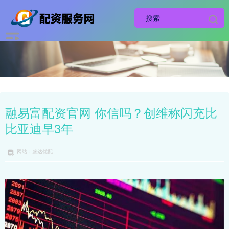
融易富配资官网 你信吗？创维称闪充比
比亚迪早3年
网站：盛达优配