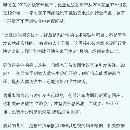
即便在-20℃的极寒环境下，比亚迪这款车型从20%充至97%也仅
需12分钟，一举攻克了新能源汽车低温充电难的行业痛点，创下
全球量产车型最快充电速度纪录。
“比亚迪的闪充技术，背后是系统性的技术突破与积累，不是简单
发布就能实现的。”有业内人士分析，这类核心技术难以被同行业
快速复制，预计能为比亚迪带来至少6个月的市场领先窗口期。
更值得关注的是，这并非创维汽车首次因争议言论引发关注。20
24年，创维集团创始人黄宏生曾公开称，创维汽车能缓解高血
压、提升人体免疫力，还能消除习惯性腹泻。
这番离谱言论当时引发舆论哗然，创维汽车方面随后紧急回应，
称相关表述被“断章取义”，才勉强平息风波。而此次叫板比亚
迪，更被不少网友质疑是“蹭热点博眼球”。
质疑的背后，是创维汽车惨淡到难以忽视的销量数据。相关数据