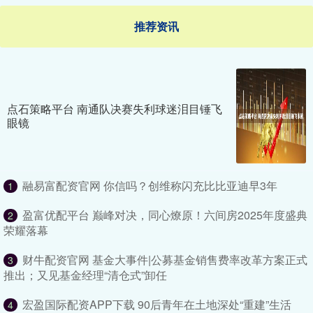
推荐资讯
点石策略平台 南通队决赛失利球迷泪目锤飞
眼镜
融易富配资官网 你信吗？创维称闪充比比亚迪早3年
1
盈富优配平台 巅峰对决，同心燎原！六间房2025年度盛典
2
荣耀落幕
财牛配资官网 基金大事件|公募基金销售费率改革方案正式
3
推出；又见基金经理“清仓式”卸任
宏盈国际配资APP下载 90后青年在土地深处“重建”生活
4