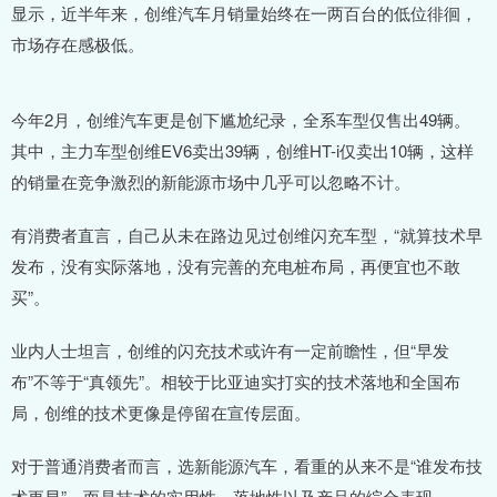
显示，近半年来，创维汽车月销量始终在一两百台的低位徘徊，
市场存在感极低。
今年2月，创维汽车更是创下尴尬纪录，全系车型仅售出49辆。
其中，主力车型创维EV6卖出39辆，创维HT-i仅卖出10辆，这样
的销量在竞争激烈的新能源市场中几乎可以忽略不计。
有消费者直言，自己从未在路边见过创维闪充车型，“就算技术早
发布，没有实际落地，没有完善的充电桩布局，再便宜也不敢
买”。
业内人士坦言，创维的闪充技术或许有一定前瞻性，但“早发
布”不等于“真领先”。相较于比亚迪实打实的技术落地和全国布
局，创维的技术更像是停留在宣传层面。
对于普通消费者而言，选新能源汽车，看重的从来不是“谁发布技
术更早”，而是技术的实用性、落地性以及产品的综合表现。