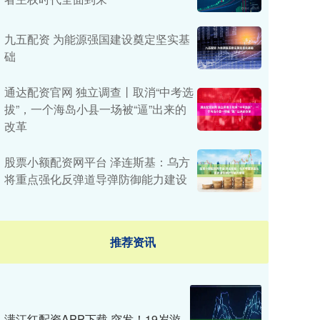
九五配资 为能源强国建设奠定坚实基
础
通达配资官网 独立调查丨取消“中考选
拔”，一个海岛小县一场被“逼”出来的
改革
股票小额配资网平台 泽连斯基：乌方
将重点强化反弹道导弹防御能力建设
推荐资讯
满江红配资APP下载 突发！19岁游