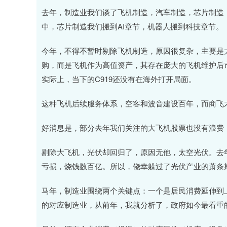
上证指数
3909.97
80
1.16%
9.62
0.2
去年，制造业我们谈了飞机制造，汽车制造，芯片制造
中，芯片制造我们搬到AI章节，机器人搬到科技章节。
今年，不得不暂时剔除飞机制造，原因很复杂，主要是
购，而是飞机作为高值资产，其存在庞大的飞机维护后
实际上，当下的C919还没有在海外打开局面。
这种飞机后续服务体系，空客和波音建设百年，而商飞
好消息是，部分去年我们关注的大飞机股票也没有浪费
剔除大飞机，光伏却回归了，原因无他，太空光伏。去年
亏损，烧钱数百亿。所以，侥幸躲过了光伏产业的萧条
马年，制造业围绕两个关键点：一个是居民消费延伸到
的对应制造业，从前年，我就分析了，政府如今最看重