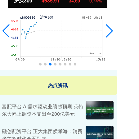
沪深300
4685.91
北
34.60
0.74%
热点资讯
富配平台 AI需求驱动业绩超预期 英特
尔大幅上调资本支出至200亿美元
融创配资平台 正大集团侯孝海：消费
者主权时代全面到来