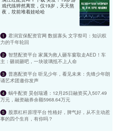
戏代练猝然离世，仅19岁，天天熬
夜，坟前堆着娃哈哈
君润宜保配资官网 数据寡头 文字祭司：知识权
1
力的千年轮回
智慧配资平台 家属为救人砸车窗取走AED！车
2
主：砸就砸吧，一块玻璃抵不上人命
普惠配资平台 听见少年，看见未来：先锋少年朗
3
诵艺术团邀你发声
蜗牛配资 昊创瑞通：12月25日融资买入507.49
4
万元，融资融券余额5968.64万元
股票杠杆原理平台 性格好，脾气好，从不主动惹
5
事的四个生肖，有你吗？