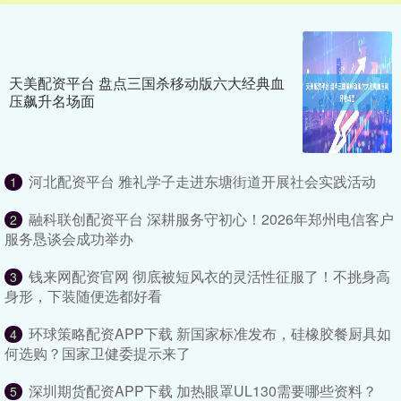
天美配资平台 盘点三国杀移动版六大经典血
压飙升名场面
河北配资平台 雅礼学子走进东塘街道开展社会实践活动
1
融科联创配资平台 深耕服务守初心！2026年郑州电信客户
2
服务恳谈会成功举办
钱来网配资官网 彻底被短风衣的灵活性征服了！不挑身高
3
身形，下装随便选都好看
环球策略配资APP下载 新国家标准发布，硅橡胶餐厨具如
4
何选购？国家卫健委提示来了
深圳期货配资APP下载 加热眼罩UL130需要哪些资料？
5