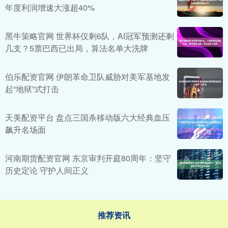
年度利润增速大涨超40%
黑牛策略官网 世界杯仅剩6队，AI冠军预测还剩
几支？5票巴西已出局，算法名单大洗牌
伯乐配资官网 伊朗革命卫队威胁对美军基地发
起“地狱”式打击
天美配资平台 盘点三国杀移动版六大经典血压
飙升名场面
河南期货配资官网 东京审判开庭80周年：坚守
历史定论 守护人间正义
推荐资讯