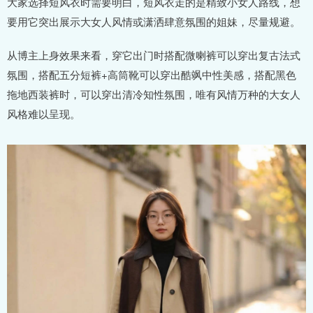
大家选择短风衣时需要明白，短风衣走的是精致小女人路线，想
要用它突出展示大女人风情或潇洒肆意氛围的姐妹，尽量规避。
从博主上身效果来看，穿它出门时搭配微喇裤可以穿出复古法式
氛围，搭配五分短裤+高筒靴可以穿出酷飒中性美感，搭配黑色
拖地西装裤时，可以穿出清冷知性氛围，唯有风情万种的大女人
风格难以呈现。