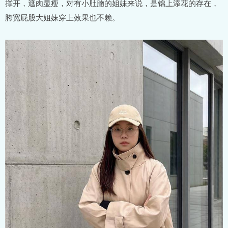
撑开，遮肉显瘦，对有小肚腩的姐妹来说，是锦上添花的存在，
胯宽屁股大姐妹穿上效果也不赖。