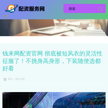
钱来网配资官网 彻底被短风衣的灵活性
征服了！不挑身高身形，下装随便选都
好看
网站：盛达优配