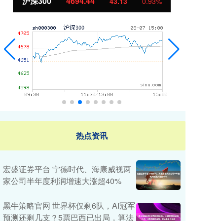
北证50
1134.24
创
11.37
1.01%
热点资讯
宏盛证券平台 宁德时代、海康威视两
家公司半年度利润增速大涨超40%
黑牛策略官网 世界杯仅剩6队，AI冠军
预测还剩几支？5票巴西已出局，算法