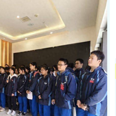
沪深300
4694.44
.42%
43.13
0.93%