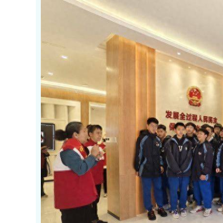
深证成指
14311.01
.68
1.02%
200.89
1