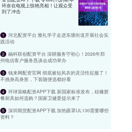
环奈在电视上惊艳亮相！让观众受
到了冲击
河北配资平台 雅礼学子走进东塘街道开展社会实
1
践活动
融科联创配资平台 深耕服务守初心！2026年郑
2
州电信客户服务恳谈会成功举办
钱来网配资官网 彻底被短风衣的灵活性征服了！
3
不挑身高身形，下装随便选都好看
环球策略配资APP下载 新国家标准发布，硅橡胶
4
餐厨具如何选购？国家卫健委提示来了
深圳期货配资APP下载 加热眼罩UL130需要哪些
5
资料？