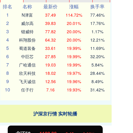
排名
名称
最新价
涨幅
换手率
1
N津富
37.49
114.72%
77.46%
2
威尔高
39.83
20.01%
17.76%
3
锴威特
77.82
20.00%
1.17%
4
科翔股份
64.32
20.00%
12.21%
5
蜀道装备
33.61
19.99%
11.69%
6
中巨芯
27.85
19.99%
32.20%
7
广哈通信
19.03
19.99%
5.84%
8
欣天科技
18.02
19.97%
28.44%
9
飞天诚信
12.56
19.96%
8.49%
10
任子行
7.16
19.93%
31.42%
沪深京行情 实时轮播