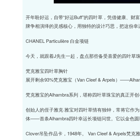
沪深300
4651.31
.08
-0.24%
-6.85
-0.
开年盼好运，自带“好运Buff”的四叶草，凭借健康、
牌争相演绎的灵感核心，用独特的设计巧思，把这份幸
CHANEL Particulière 白金项链
今天，就跟着J先生一起，盘点那些备受喜爱的四叶草
梵克雅宝四叶草胸针
展开剩余93%梵克雅宝（Van Cleef & Arpels）——
梵克雅宝的Alhambra系列，堪称四叶草珠宝的真正
创始人的侄子雅克·雅宝对四叶草情有独钟，常将它作为
体——首条Alhambra四叶幸运长项链问世。它以金
Clover吊坠作品卡，1948年。 Van Cleef & Arpels梵