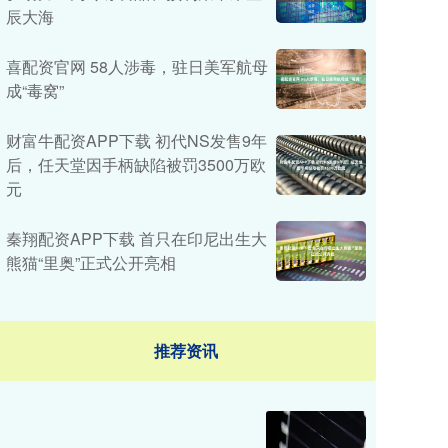
辰大海
喜配资官网 58人涉毒，驻日美军航母
成“毒窝”
财富牛配资APP下载 初代NS发售9年
后，任天堂因手柄缺陷被罚3500万欧
元
秦翔配资APP下载 首只在印尼出生大
熊猫“里奥”正式公开亮相
推荐资讯