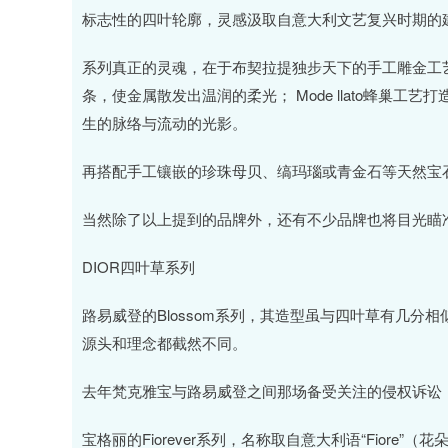
标志性的四叶轮廓，灵感汲取自意大利文艺复兴时期的
系列真正的灵魂，在于布契拉提独步天下的手工雕金工艺：
条，使金属散发出温润的柔光； Mode llato蜂巢
生的脉络与流动的光影。
再搭配手工镶嵌的珍珠母贝、缟玛瑙或青金石等天然宝
当然除了以上提到的品牌外，还有不少品牌也将目光瞄
DIOR四叶草系列
路易威登的Blossom系列，其造型虽与四叶草有几分相
源头和理念都截然不同。
去年梵克雅宝与路易威登之间那场备受关注的侵权诉讼
宝格丽的Fiorever系列，名称取自意大利语“Fiore”（