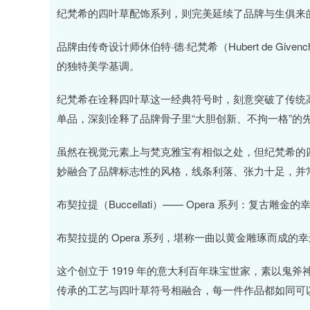
纪梵希的四叶草配饰系列，则完美延续了品牌与生俱来
品牌由传奇设计师休伯特·德·纪梵希（Hubert de G
的独特美学基调。
纪梵希在诠释四叶草这一经典符号时，刻意突破了传统
单品，深刻诠释了品牌骨子里“大胆创新、不拘一格”的
虽然在视觉元素上与梵克雅宝有相似之处，但纪梵希的
妙融合了品牌标志性的风格，线条利落、张力十足，并
布契拉提（Buccellati）—— Opera 系列：复古雕金
布契拉提的 Opera 系列，堪称一曲以黄金雕琢而成的
这个创立于 1919 年的意大利百年珠宝世家，素以鬼斧
传承的工艺与四叶草符号相融合，每一件作品都如同可