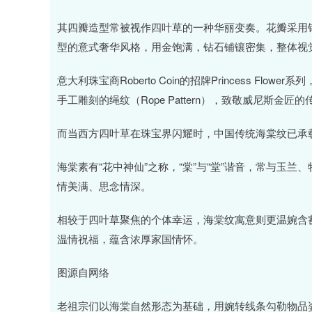
其四瓣造型常被视作四叶草的一种华丽变奏。花瓣采用
型的意式奢华风格，用金饱满，钻石铺镶密集，整体视
意大利珠宝商Roberto Coin的招牌Princess F
手工雕刻的绳纹（Rope Pattern），致敬威尼斯金
而当西方四叶草在珠宝界闪耀时，中国传统海棠纹已承
海棠素有“花中神仙”之称，“棠”与“堂”谐音，常与玉
情美满、思念情深。
相较于四叶草聚焦的个体幸运，海棠纹寓意则更温婉含
温情祝福，蕴含浓厚家国情怀。
图源自网络
老祖宗们以海棠自然形态为基础，用婉转线条勾勒物品姿