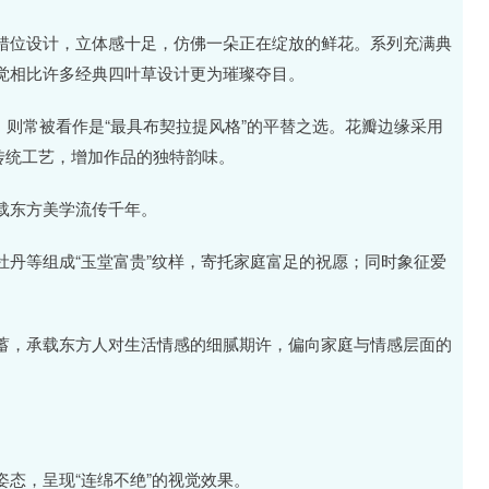
错位设计，立体感十足，仿佛一朵正在绽放的鲜花。系列充满典
觉相比许多经典四叶草设计更为璀璨夺目。
lower系列，则常被看作是“最具布契拉提风格”的平替之选。花瓣边缘采用
匠的传统工艺，增加作品的独特韵味。
载东方美学流传千年。
兰、牡丹等组成“玉堂富贵”纹样，寄托家庭富足的祝愿；同时象征爱
蓄，承载东方人对生活情感的细腻期许，偏向家庭与情感层面的
态，呈现“连绵不绝”的视觉效果。