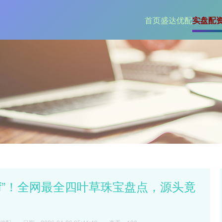
首页
盛达优配
实盘配
ff”！全网最全四叶草珠宝盘点，源头竟