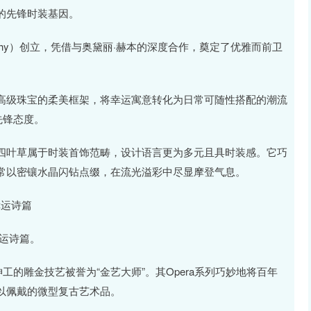
的先锋时装基因。
ivenchy）创立，凭借与奥黛丽·赫本的深度合作，奠定了优雅而前卫
高级珠宝的柔美框架，将幸运寓意转化为日常可随性搭配的潮流
先锋态度。
四叶草属于时装首饰范畴，设计语言更为多元且具时装感。它巧
常以密镶水晶闪钻点缀，在流光溢彩中尽显摩登气息。
的幸运诗篇
幸运诗篇。
神工的雕金技艺被誉为“金艺大师”。其Opera系列巧妙地将百年
以佩戴的微型复古艺术品。