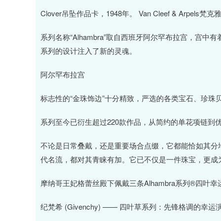
Clover吊坠作品卡，1948年。 Van Cleef & Arpels梵
系列名称“Alhambra”取自西班牙阿尔罕布拉宫，
系列的设计注入了新的灵魂。
阿尔罕布拉宫
标志性的“金珠饰边”十分精致，严选的各类宝石、珍珠
系列至今已衍生超过220款作品，从简约的单花项链到
不论是日常叠戴，还是重要场合点缀，它都能恰如其分
代名流，都对其青睐有加。它已不仅是一件珠宝，更成
摩纳哥王妃格蕾丝殿下佩戴三条Alhambra系列®四叶幸
纪梵希 (Givenchy) —— 四叶草系列：先锋格调的幸运