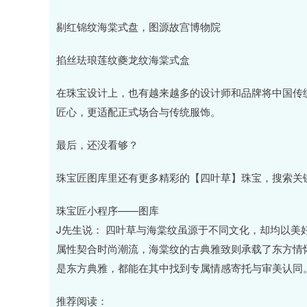
剔红锦纹海棠式盘，图源故宫博物院
掐丝珐琅莲纹夔龙纹海棠式盒
在珠宝设计上，也有越来越多的设计师和品牌将中国传
匠心，更适配正式场合与传统服饰。
最后，还没看够？
珠宝匠图库里还有更多精彩的【四叶草】珠宝，搜索关
珠宝匠小程序——图库
J先生说： 四叶草与海棠纹虽源于不同文化，却均以美
属性契合时尚潮流，海棠纹的古典雅致则承载了东方情怀
是东方典雅，都能在其中找到专属情感寄托与审美认同
推荐阅读：