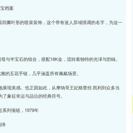
克雅宝档案
宫中有着四瓣叶形的喷泉装饰，这个带有迷人异域情调的名字，为这一
贝母与半宝石的组合，搭配18K金，流转着独特的光泽与韵味。
优雅的五花手链，几乎涵盖所有佩戴场景。
地展现美感。也正因如此，从摩纳哥王妃格蕾丝·凯利到众多当
为了象征幸运与品位的经典符号。
运系列项链，1979年
演绎