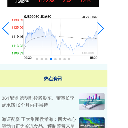
创业板指
3515.56
基
-19.58
-0.55%
热点资讯
361配资 德明利控股股东、董事长李
虎承诺12个月内不减持
海证配资 正大集团侯孝海：四大核心
驱动力正为冷冻食品、预制菜带来星