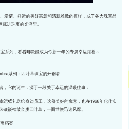
北证50
1122.88
15%
3.42
0.30%
财富、爱情、好运的美好寓意和清新雅致的模样，成了各大珠宝品
运藏进珠宝的光泽里。
珠宝系列，看看哪款能成为你新一年的专属幸运搭档～
Alhambra系列：四叶草珠宝的开创者
开创者，它的诞生，源于一段关于幸运的温暖往事：
幸运赠礼送给身边员工，这份美好的寓意，也在1968年化作实
色圆珠镶嵌褶皱金质四叶草，一面世便迅速风靡。
克雅宝档案