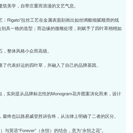
建筑美学，自带庄重而浪漫的文艺气息。
Rigato”拉丝工艺在金属表面刻画出如丝绸般细腻顺滑的线
工艺打造别具一格的造型；而边缘的微雕处理，则赋予了四叶草栩栩如
石，整体风格小众而高级。
准了代表好运的四叶草，并融入了自己的品牌基因。
似，实则是从品牌标志性的Monogram花卉图案演化而来，设计
，最终也以路易威登胜诉告终，从法律上明确了二者的区分。
花朵）与英语“Forever”（永恒）的结合，意为“永恒之花”。