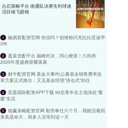
点石策略平台 南通队决赛失利球迷
泪目锤飞眼镜
融易富配资官网 你信吗？创维称闪充比比亚迪早
1
3年
盈富优配平台 巅峰对决，同心燎原！六间房
2
2025年度盛典荣耀落幕
财牛配资官网 基金大事件|公募基金销售费率改
3
革方案正式推出；又见基金经理“清仓式”卸任
宏盈国际配资APP下载 90后青年在土地深处“重
4
建”生活
稳赢策略配资官网 勤劳奉仕六个月：我能活着回
5
来真是命大，很多人没等到这一天