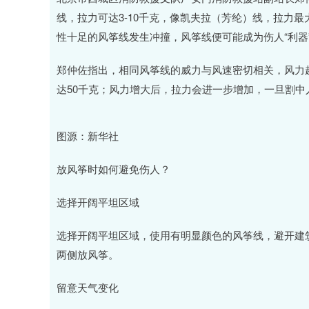
线，拉力可达3-10千克，像凯夫拉（芳纶）线，拉力最
性十足的风筝线发生冲撞，风筝线便可能成为伤人“利器
郑仲佐指出，相同风筝线的威力与风速密切相关，风力
达50千克；风力增大后，拉力会进一步增加，一旦割中
图源：新华社
放风筝时如何避免伤人？
选择开阔平坦区域
选择开阔平坦区域，使用有明显颜色的风筝线，避开建
两侧放风筝。
留意天气变化