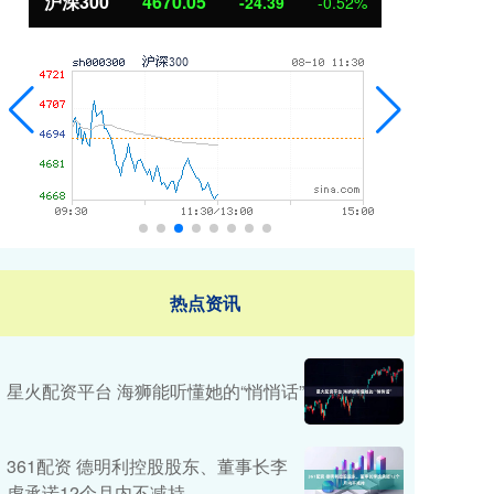
北证50
1125.45
创
-8.79
-0.78%
热点资讯
星火配资平台 海狮能听懂她的“悄悄话”
361配资 德明利控股股东、董事长李
虎承诺12个月内不减持