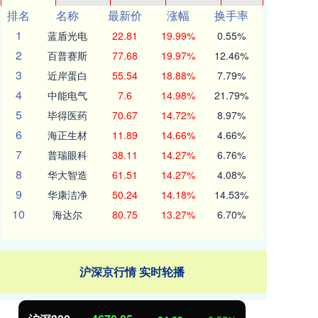
排名
名称
最新价
涨幅
换手率
1
蓝盾光电
22.81
19.99%
0.55%
2
百普赛斯
77.68
19.97%
12.46%
3
近岸蛋白
55.54
18.88%
7.79%
4
中能电气
7.6
14.98%
21.79%
5
毕得医药
70.67
14.72%
8.97%
6
海正生材
11.89
14.66%
4.66%
7
普瑞眼科
38.11
14.27%
6.76%
8
华大智造
61.51
14.27%
4.08%
9
华康洁净
50.24
14.18%
14.53%
10
海达尔
80.75
13.27%
6.70%
沪深京行情 实时轮播