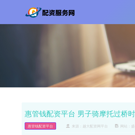
惠管钱配资平台 男子骑摩托过桥
惠管钱配资平台
来源：越大配资网平台
网站：盛