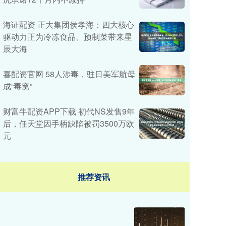
海证配资 正大集团侯孝海：四大核心
驱动力正为冷冻食品、预制菜带来星
辰大海
喜配资官网 58人涉毒，驻日美军航母
成“毒窝”
财富牛配资APP下载 初代NS发售9年
后，任天堂因手柄缺陷被罚3500万欧
元
推荐资讯