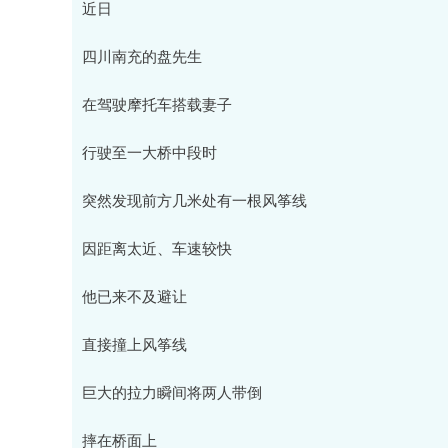
近日
四川南充的盘先生
在驾驶摩托车搭载妻子
行驶至一大桥中段时
突然发现前方几米处有一根风筝线
因距离太近、车速较快
他已来不及避让
直接撞上风筝线
巨大的拉力瞬间将两人带倒
摔在桥面上