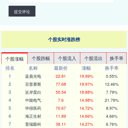
提交评论
个股实时涨跌榜
个股跌幅
个股流入
个股流出
换手率
个股涨幅
排名
名称
最新价
涨幅
换手率
1
蓝盾光电
22.81
19.99%
0.55%
2
百普赛斯
77.68
19.97%
12.46%
3
近岸蛋白
55.54
18.88%
7.79%
4
中能电气
7.6
14.98%
21.79%
5
毕得医药
70.67
14.72%
8.97%
6
海正生材
11.89
14.66%
4.66%
7
普瑞眼科
38.11
14.27%
6.76%