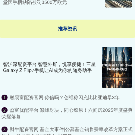
堂因手柄缺陷被罚3500万欧元
推荐资讯
智沪深配资平台 智慧外屏，悦享便捷！三星
Galaxy Z Flip7手机让AI成为你的随身助手
融易富配资官网 你信吗？创维称闪充比比亚迪早3年
1
盈富优配平台 巅峰对决，同心燎原！六间房2025年度盛典
2
荣耀落幕
财牛配资官网 基金大事件|公募基金销售费率改革方案正式
3