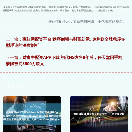
“里奥”的父母是旅居印尼的大熊猫“彩陶”和“湖春”。“里奥”的出生填补了印尼大熊猫人工繁育的空白，也标志着中国与印尼大熊猫保护合作取
得重要成果。印尼总统普拉博沃为其取名“萨特里奥·维拉塔马”，昵称“里奥”，意为“勇敢而高贵的骑士”。 （总台记者 李琳）
盛达优配提示：文章来自网络，不代表本站观点。
上一篇：
惠红网配资平台 秩序崩塌与财富幻觉: 达利欧全球秩序转
型理论的深度剖析
下一篇：
财富牛配资APP下载 初代NS发售9年后，任天堂因手柄
缺陷被罚3500万欧元
相关文章