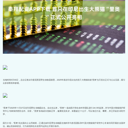
当地时间5月30日，总台记者从印度尼西亚野生动物园获悉，2025年底在印尼出生的首只大熊猫幼崽“里奥”当天首次正式与公众见面，吸引
众多游客前来参观。
“里奥”于2025年11月27日在印尼野生动物园出生。自出生以来，“里奥”一直由医疗和生命科学团队进行24小时监测，并与中国大熊猫保护研
究中心专家保持密切合作。目前，“里奥”各项成长指标正常，健康状况良好，体重超过11公斤，可以独立行走、攀爬，并已开始尝试吃竹
笋。
园方介绍，“里奥”此次面向公众亮相前，已通过由印尼野生动物园生物科学与兽医团队和中国大熊猫保护研究中心专家共同开展的全面评
估，确认其身体状况、行为表现和生长发育均达到公开展示条件。