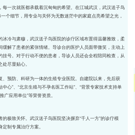
沪深300
4651.31
.24%
-6.85
-0.15%
，每一次就医都承载着沉甸甸的希望。在江城武汉，武汉送子鸟
每一个细节，用专业与关怀为无数迷茫中的家庭点亮希望之光，
的冰冷与肃穆，武汉送子鸟医院的诊疗区域布置得温馨雅致，柔
间缓解了患者的紧张情绪。导诊台的医护人员面带微笑，主动上
约挂号。对于行动不便的患者，导诊人员还会全程陪同检查，从
之处尽显贴心。
复、预防、科研为一体的生殖专业医院。自建院以来，先后获
估中心”、“北京生殖与不孕名医工作站”、“背景专家技术支持单
术推广应用单位”等荣誉资质。
的极致关怀。武汉送子鸟医院坚决摒弃“千人一方”的诊疗模
身定制专属治疗方案。