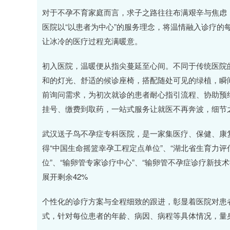
深证成指
14110.12
.92
0.57%
-34.08
-0
对于不孕不育家庭而言，求子之路往往布满艰辛与焦虑
医院以“以患者为中心”的服务理念，将温情融入诊疗的
让冰冷的医疗过程充满暖意。
初入医院，温暖便从指尖蔓延至心间。不同于传统医院
和的灯光、舒适的候诊座椅，搭配随处可见的绿植，瞬
前询问需求，为初次就诊的患者耐心指引流程、协助预
挂号、缴费到取药，一站式服务让就医不再奔波，细节
武汉送子鸟不孕症专科医院，是一家集医疗、保健、康
得“中国生命摇篮幸孕工程定点单位”、“湖北省生育力评
位”、“输卵管专家诊疗中心”、“输卵管不孕症诊疗新技
展开剩余42%
个性化的诊疗方案与全程细致的跟进，彰显着医院对患者
式，针对每位患者的年龄、病因、病程等具体情况，量