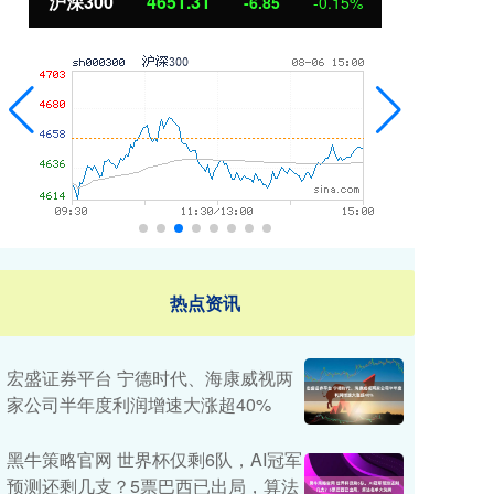
北证50
1122.88
创
3.42
0.30%
热点资讯
宏盛证券平台 宁德时代、海康威视两
家公司半年度利润增速大涨超40%
黑牛策略官网 世界杯仅剩6队，AI冠军
预测还剩几支？5票巴西已出局，算法