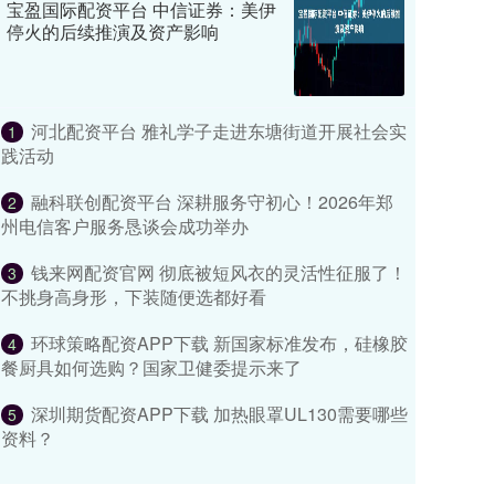
宝盈国际配资平台 中信证券：美伊
停火的后续推演及资产影响
河北配资平台 雅礼学子走进东塘街道开展社会实
1
践活动
融科联创配资平台 深耕服务守初心！2026年郑
2
州电信客户服务恳谈会成功举办
钱来网配资官网 彻底被短风衣的灵活性征服了！
3
不挑身高身形，下装随便选都好看
环球策略配资APP下载 新国家标准发布，硅橡胶
4
餐厨具如何选购？国家卫健委提示来了
深圳期货配资APP下载 加热眼罩UL130需要哪些
5
资料？