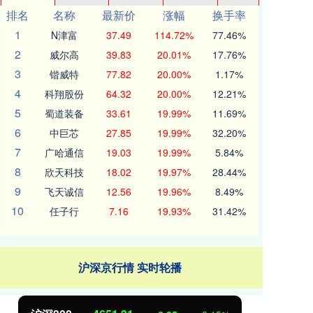
排名
名称
最新价
涨幅
换手率
1
N津富
37.49
114.72%
77.46%
2
威尔高
39.83
20.01%
17.76%
3
锴威特
77.82
20.00%
1.17%
4
科翔股份
64.32
20.00%
12.21%
5
蜀道装备
33.61
19.99%
11.69%
6
中巨芯
27.85
19.99%
32.20%
7
广哈通信
19.03
19.99%
5.84%
8
欣天科技
18.02
19.97%
28.44%
9
飞天诚信
12.56
19.96%
8.49%
10
任子行
7.16
19.93%
31.42%
沪深京行情 实时轮播