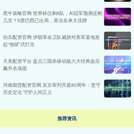
黑牛策略官网 世界杯仅剩6队，AI冠军预测还剩
几支？5票巴西已出局，算法名单大洗牌
伯乐配资官网 伊朗革命卫队威胁对美军基地发
起“地狱”式打击
天美配资平台 盘点三国杀移动版六大经典血压
飙升名场面
河南期货配资官网 东京审判开庭80周年：坚守
历史定论 守护人间正义
推荐资讯