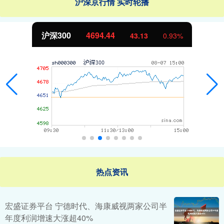
沪深京行情 实时轮播
北证50
1134.24
%
11.37
1.01
热点资讯
宏盛证券平台 宁德时代、海康威视两家公司半
年度利润增速大涨超40%