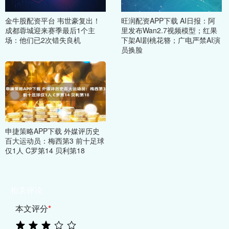
金牛股配资平台 韦世豪复出！
旺润配资APP下载 AI日报：阿
成都蓉城迎来赛季最后1个主
里发布Wan2.7视频模型；红果
场：他们已2次错失良机
下架AI剧桃花簪；广电严禁AI演
员换脸
申捷策略APP下载 外媒评历史
百大运动员：梅西第3 前十足球
仅1人 C罗第14 贝利第18
相关评论
本文评分
*