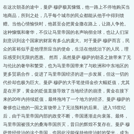
在这次朝圣的途中，曼萨·穆萨极其慷慨，他一路上不停地购买当
地商品，所到之处，几乎每个城市的民众都能从他手中得到馈
赠。当他心情愉快时，他甚至会把黄金撒在路上，让路人争抢。
这种慷慨和奢华，不仅让马里帝国的名声响彻全球，也让人们深
刻意识到这个国家的财富有多么的庞大。对于曼萨·穆萨而言，民
众的富裕似乎是他理所应当的使命，生活在他统治下的人民，理
应感受到无限的恩惠。 然而，虽然曼萨·穆萨的朝圣之旅带来了无
与伦比的奢华和繁荣，也为马里帝国带来了与欧洲和中东地区的
更多贸易合作，促进了马里帝国经济的进一步发展，但这一切的
代价却也极为巨大。曼萨·穆萨的大手笔使得金价大幅贬值，尤其
是在开罗，黄金的贬值直接导致了当地经济的崩溃，黄金在接下
来的20年内持续贬值，最终拖垮了一个地方的经济。曼萨·穆萨的
奢侈也让他的一国之富饶带上了无法预料的后果。 进入15世纪
后，由于马里帝国内部的政变不断，帝国逐渐走向衰落。最终，
马里帝国被强大的桑海帝国所灭，昔日的辉煌不复存在。曼萨·穆
萨曾经统治的这个帝国，也因此没能保持他统治时的荣光，成为