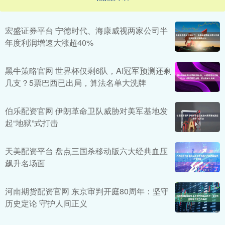
宏盛证券平台 宁德时代、海康威视两家公司半
年度利润增速大涨超40%
黑牛策略官网 世界杯仅剩6队，AI冠军预测还剩
几支？5票巴西已出局，算法名单大洗牌
伯乐配资官网 伊朗革命卫队威胁对美军基地发
起“地狱”式打击
天美配资平台 盘点三国杀移动版六大经典血压
飙升名场面
河南期货配资官网 东京审判开庭80周年：坚守
历史定论 守护人间正义