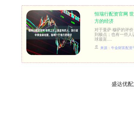
恒瑞行配资官网 
方的经济
对于曼萨·穆萨的评
到极点；也有一些人
球最富....
来源：牛金财富配资
盛达优配