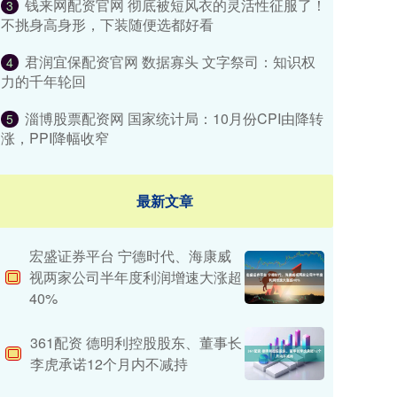
钱来网配资官网 彻底被短风衣的灵活性征服了！
3
不挑身高身形，下装随便选都好看
君润宜保配资官网 数据寡头 文字祭司：知识权
4
力的千年轮回
淄博股票配资网 国家统计局：10月份CPI由降转
5
涨，PPI降幅收窄
最新文章
宏盛证券平台 宁德时代、海康威
视两家公司半年度利润增速大涨超
40%
361配资 德明利控股股东、董事长
李虎承诺12个月内不减持