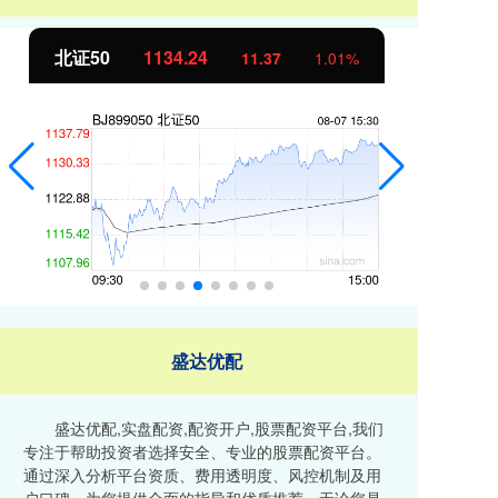
北证50
1134.24
创
11.37
1.01%
盛达优配
盛达优配,实盘配资,配资开户,股票配资平台,我们
专注于帮助投资者选择安全、专业的股票配资平台。
通过深入分析平台资质、费用透明度、风控机制及用