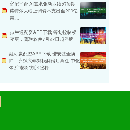
富配平台 AI需求驱动业绩超预期
英特尔大幅上调资本支出至200亿
美元
点牛通配资APP下载 筹划控制权
变更，普联软件7月27日起停牌
融可赢配资APP下载 诺安基金换
帅：齐斌六年规模翻倍后离任 中化
体系“老将”刘翔接棒