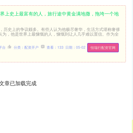
世界上史上最富有的人，旅行途中黄金满地撒，拖垮一个地
价，历史上的争议颇多。有些人认为他极尽奢华，生活方式堪称奢侈
认为，他是世界上最慷慨的人，慷慨到让人几乎难以置信。作为全
平台
分类：配资开户
查看：133
日期：05-02
恒瑞行配资官网
文章已加载完成