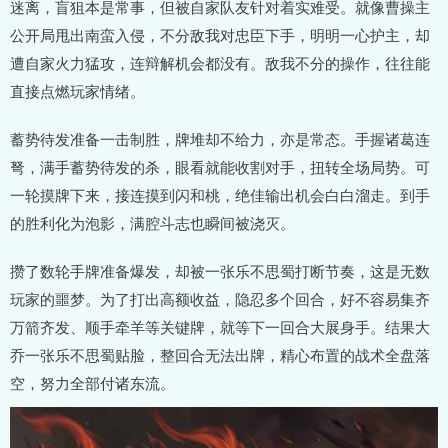
迷离，盲狙本是常事，但被自家队友针对着实难受。就像曹操主
公开局甩出南蛮入侵，不分敌我对忠臣下手，明明一心护主，却
遭自家火力猛攻，连辩解机会都没有。敌我不分的操作，往往能
直接点燃玩家情绪。
蓄势待发准备一击制胜，牌堆却不给力，亦是常态。手握诸葛连
弩，满手蓄势待发的杀，眼看就能收割对手，扭转全场局势。可
一轮摸牌下来，接连摸到闪和桃，绝佳输出机会白白溜走。到手
的胜利化为泡影，满腔斗志也瞬间被浇灭。
攒了数轮手牌准备爆发，却被一张乐不思蜀打断节奏，这是无数
玩家的噩梦。为了打出高额收益，隐忍多个回合，好不容易集齐
万箭齐发、顺手牵羊等关键牌，就等下一回合大展身手。结果大
乔一张乐不思蜀贴脸，整回合无法出牌，精心布置的战术全盘落
空，努力全部付诸东流。