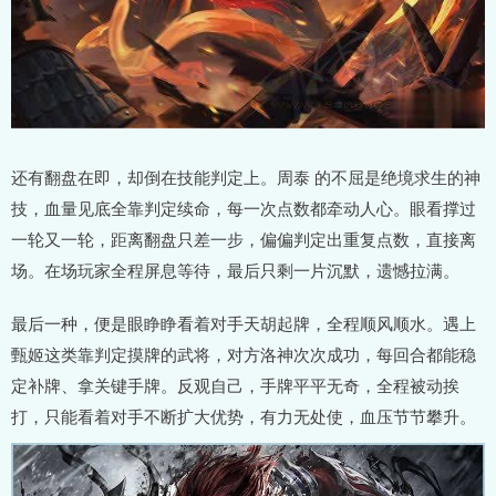
还有翻盘在即，却倒在技能判定上。周泰 的不屈是绝境求生的神
技，血量见底全靠判定续命，每一次点数都牵动人心。眼看撑过
一轮又一轮，距离翻盘只差一步，偏偏判定出重复点数，直接离
场。在场玩家全程屏息等待，最后只剩一片沉默，遗憾拉满。
最后一种，便是眼睁睁看着对手天胡起牌，全程顺风顺水。遇上
甄姬这类靠判定摸牌的武将，对方洛神次次成功，每回合都能稳
定补牌、拿关键手牌。反观自己，手牌平平无奇，全程被动挨
打，只能看着对手不断扩大优势，有力无处使，血压节节攀升。