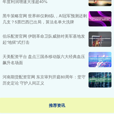
年度利润增速大涨超40%
黑牛策略官网 世界杯仅剩6队，AI冠军预测还剩
几支？5票巴西已出局，算法名单大洗牌
伯乐配资官网 伊朗革命卫队威胁对美军基地发
起“地狱”式打击
天美配资平台 盘点三国杀移动版六大经典血压
飙升名场面
河南期货配资官网 东京审判开庭80周年：坚守
历史定论 守护人间正义
推荐资讯