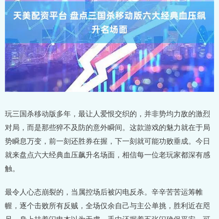
玩三国杀移动版多年，最让人爱恨交织的，并非势均力敌的激烈
对局，而是那些猝不及防的意外瞬间。这款游戏的魅力就在于局
势瞬息万变，前一刻还胜券在握，下一刻就可能功败垂成。今日
就来盘点六大经典血压飙升名场面，相信每一位老玩家都深有感
触。
最令人心态崩裂的，当属控场后被闪电反杀。辛辛苦苦运筹帷
幄，逐个击败所有反贼，全场仅余自己与主公单挑，胜利近在咫
尺。身上挂着闪电本以为无虞，手中还握着五张闪确保平安，可