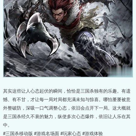
其实这些让人心态起伏的瞬间，恰恰是三国杀独有的乐趣。有遗
憾、有不甘，才让每一局对局都充满未知与惊喜。哪怕屡屡被意
外整破防，深吸一口气调整心态，依旧会点开下一局。这大概就
是三国杀经久不衰的魅力，纵使多次心态爆炸，依旧让人乐在其
中。
#三国杀移动版 #游戏名场面 #玩家心态 #游戏体验