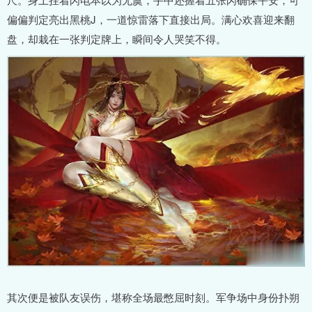
偏偏判定亮出黑桃J，一道惊雷落下直接出局。满心欢喜迎来翻
盘，却栽在一张判定牌上，瞬间令人哭笑不得。
其次便是被队友误伤，堪称全场最憋屈时刻。军争场中身份扑朔