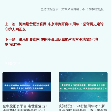
盛达优配提示：文章来自网络，不代表本站观点。
上一篇：
河南期货配资官网 东京审判开庭80周年：坚守历史定论
守护人间正义
下一篇：
伯乐配资官网 伊朗革命卫队威胁对美军基地发起“地
狱”式打击
相关文章
金牛股配资平台 韦世豪复出！
庆翔配资 9.24行情周年考：新
成都蓉城迎来赛季最后1个主
生代股民战绩悬殊，有人半年浮