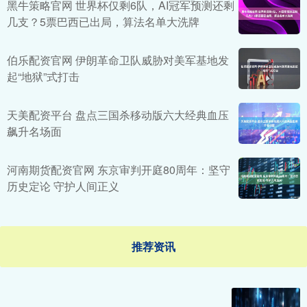
黑牛策略官网 世界杯仅剩6队，AI冠军预测还剩
几支？5票巴西已出局，算法名单大洗牌
伯乐配资官网 伊朗革命卫队威胁对美军基地发
起“地狱”式打击
天美配资平台 盘点三国杀移动版六大经典血压
飙升名场面
河南期货配资官网 东京审判开庭80周年：坚守
历史定论 守护人间正义
推荐资讯