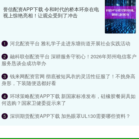
誉信配资APP下载 令和时代的桥本环奈在电
视上惊艳亮相！让观众受到了冲击
河北配资平台 雅礼学子走进东塘街道开展社会实践活动
1
融科联创配资平台 深耕服务守初心！2026年郑州电信客户
2
服务恳谈会成功举办
钱来网配资官网 彻底被短风衣的灵活性征服了！不挑身高
3
身形，下装随便选都好看
环球策略配资APP下载 新国家标准发布，硅橡胶餐厨具如
4
何选购？国家卫健委提示来了
深圳期货配资APP下载 加热眼罩UL130需要哪些资料？
5