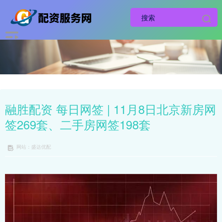
融胜配资 每日网签 | 11月8日北京新房网
签269套、二手房网签198套
网站：盛达优配