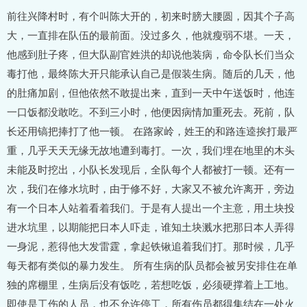
前往兴降村时，有个叫陈大开的，初来时膀大腰圆，因其个子高
大，一直排在队伍的最前面。没过多久，他就瘦弱不堪。一天，
他感到肚子疼，但大队副官姓洪的却说他装病，命令队长们当众
毒打他，最终陈大开只能承认自己是假装生病。随后的几天，他
的肚痛加剧，但他依然不敢提出来，直到一天中午送饭时，他连
一口饭都没敢吃。不到三小时，他便因病情加重死去。死前，队
长还用镐把捧打了他一顿。 在路家岭，姓王的和路连逵挨打最严
重，几乎天天无缘无故地遭到毒打。一次，我们埋在地里的木头
未能及时挖出，小队长发现后，全队每个人都被打一顿。还有一
次，我们在修水坑时，由于修不好，大家又不被允许离开，旁边
有一个日本人站着看着我们。于是有人提出一个主意，用土块投
进水坑里，以期能把日本人吓走，谁知土块溅水把那日本人弄得
一身泥，惹得他大发雷霆，拿起铁锹追着我们打。那时候，几乎
每天都有类似的暴力发生。 所有生病的队员都会被另安排住在单
独的席棚里，生病后没有饭吃，若想吃饭，必须硬撑着上工地。
即使是工伤的人员，也不允许停工，所有伤员都得集结在一处火