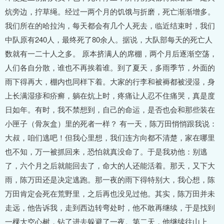
炕旁边，拧草绳。经过一两个月的饥饿与折磨，死亡渐渐增多。
我们所在的哈拉沟，每天都会有几个人死去，临近结束时，我们
中队原有240人，最终死了80余人。据说，大队部每天的死亡人
数就有一二十人之多。 原本挤满人的席棚，两个月后逐渐空荡，
人们各自分散，谁也不再挨着谁。到了夏天，多雨季节，外面的
雨下得再大，棚内也同样下着。大家的行李和被褥都被浸湿，身
上长满湿疹和疥癣，躺在炕上时，疼痛让人忍不住痛哭，真是度
日如年。有时，我不禁想到，自己的命运，是否也会和那些装在
小匣子（骨灰盒）里的死者一样？ 有一天，陈万田悄悄跟我说：
大叔，咱们逃吧！但我心里想，我们连方向都不清楚，家在哪里
也不知，万一被抓回来，恐怕就真没命了。于是我劝他：别逃
了，六个月之后就能回去了，命大的人还能活着。那天，又下大
雨，陈万田还是决定逃跑。那一夜的雨下得特别大，我心想，陈
万田肯定会死在荒野里，之后再也没见过他。其实，陈万田并未
走远，他告诉我，走到西边转弯处时，他不敢再继续，于是找到
一棵大空心树，钻了进去躲避了一夜。第二天，他继续往山上