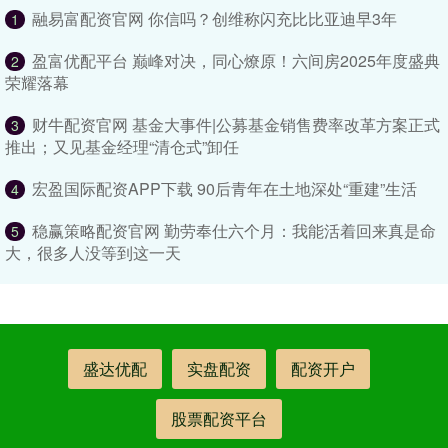
融易富配资官网 你信吗？创维称闪充比比亚迪早3年
1
盈富优配平台 巅峰对决，同心燎原！六间房2025年度盛典
2
荣耀落幕
财牛配资官网 基金大事件|公募基金销售费率改革方案正式
3
推出；又见基金经理“清仓式”卸任
宏盈国际配资APP下载 90后青年在土地深处“重建”生活
4
稳赢策略配资官网 勤劳奉仕六个月：我能活着回来真是命
5
大，很多人没等到这一天
盛达优配
实盘配资
配资开户
股票配资平台