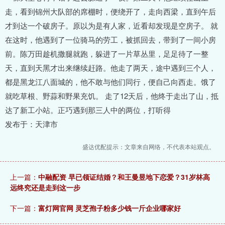
走，看到锦州大队部的席棚时，便绕开了，走向西梁，直到午后
才到达一个破房子。原以为是有人家，近看却发现是空房子。 就
在这时，他遇到了一位骑马的劳工，被抓回去，带到了一间小房
前。陈万田趁机撒腿就跑，躲进了一片草丛里，足足待了一整
天，直到天黑才出来继续赶路。他走了两天，途中遇到三个人，
都是黑龙江八面城的，他不敢与他们同行，便自己向西走。饿了
就吃草根、野蒜和野果充饥。 走了12天后，他终于走出了山，抵
达了新工小站。正巧遇到那三人中的两位，打听得
发布于：天津市
盛达优配提示：文章来自网络，不代表本站观点。
上一篇：
中融配资 早已领证结婚？和王曼昱地下恋爱？31岁林高
远终究还是走到这一步
下一篇：
富灯网官网 灵芝孢子粉多少钱一斤企业哪家好