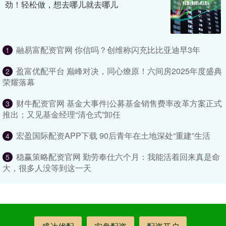
劲！轻松做，想去哪儿就去哪儿
融易富配资官网 你信吗？创维称闪充比比亚迪早3年
1
盈富优配平台 巅峰对决，同心燎原！六间房2025年度盛典
2
荣耀落幕
财牛配资官网 基金大事件|公募基金销售费率改革方案正式
3
推出；又见基金经理“清仓式”卸任
宏盈国际配资APP下载 90后青年在土地深处“重建”生活
4
稳赢策略配资官网 勤劳奉仕六个月：我能活着回来真是命
5
大，很多人没等到这一天