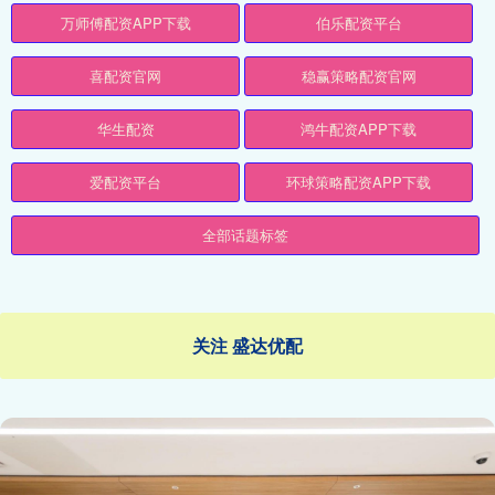
万师傅配资APP下载
伯乐配资平台
喜配资官网
稳赢策略配资官网
华生配资
鸿牛配资APP下载
爱配资平台
环球策略配资APP下载
全部话题标签
关注 盛达优配