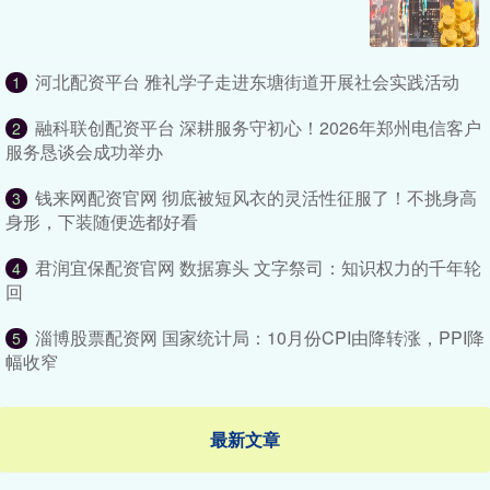
河北配资平台 雅礼学子走进东塘街道开展社会实践活动
1
融科联创配资平台 深耕服务守初心！2026年郑州电信客户
2
服务恳谈会成功举办
钱来网配资官网 彻底被短风衣的灵活性征服了！不挑身高
3
身形，下装随便选都好看
君润宜保配资官网 数据寡头 文字祭司：知识权力的千年轮
4
回
淄博股票配资网 国家统计局：10月份CPI由降转涨，PPI降
5
幅收窄
最新文章