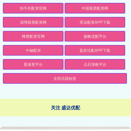
恒牛所配资官网
中国股票配资网
淄博股票配资网
零柒配资APP下载
蜂窝配资官网
扬帆优配平台
中融配资
盈富忧配APP下载
股速查平台
点石策略平台
全部话题标签
关注 盛达优配