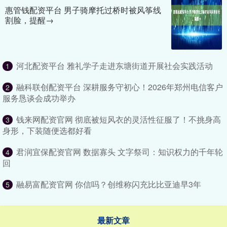
惠管钱配资平台 男子骑摩托过桥时被风筝线
割脸，提醒→
河北配资平台 雅礼学子走进东塘街道开展社会实践活动
1
融科联创配资平台 深耕服务守初心！2026年郑州电信客户
2
服务恳谈会成功举办
钱来网配资官网 彻底被短风衣的灵活性征服了！不挑身高
3
身形，下装随便选都好看
君润宜保配资官网 数据寡头 文字祭司：知识权力的千年轮
4
回
融易富配资官网 你信吗？创维称闪充比比亚迪早3年
5
最新文章