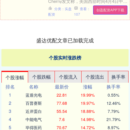
Cherny发文称，美国西部时间4月4日中午
12点起，Cla....
分类：实盘
查看：
创盈配资APP下载
配资
107
盛达优配文章已加载完成
个股实时涨跌榜
个股跌幅
个股流入
个股流出
换手率
个股涨幅
排名
名称
最新价
涨幅
换手率
1
蓝盾光电
22.81
19.99%
0.55%
2
百普赛斯
77.68
19.97%
12.46%
3
近岸蛋白
55.54
18.88%
7.79%
4
中能电气
7.6
14.98%
21.79%
5
毕得医药
70.67
14.72%
8.97%