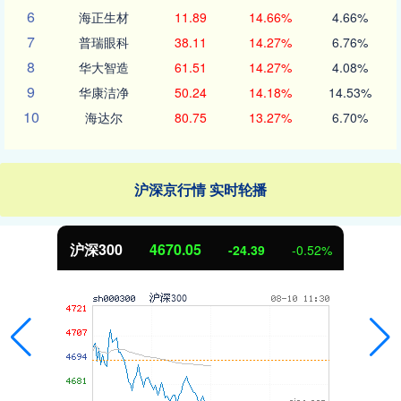
6
海正生材
11.89
14.66%
4.66%
7
普瑞眼科
38.11
14.27%
6.76%
8
华大智造
61.51
14.27%
4.08%
9
华康洁净
50.24
14.18%
14.53%
10
海达尔
80.75
13.27%
6.70%
沪深京行情 实时轮播
沪深300
4670.05
-24.39
-0.52%