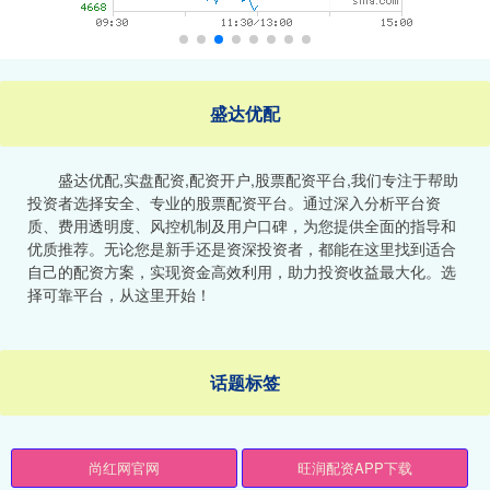
盛达优配
盛达优配,实盘配资,配资开户,股票配资平台,我们专注于帮助
投资者选择安全、专业的股票配资平台。通过深入分析平台资
质、费用透明度、风控机制及用户口碑，为您提供全面的指导和
优质推荐。无论您是新手还是资深投资者，都能在这里找到适合
自己的配资方案，实现资金高效利用，助力投资收益最大化。选
择可靠平台，从这里开始！
话题标签
尚红网官网
旺润配资APP下载