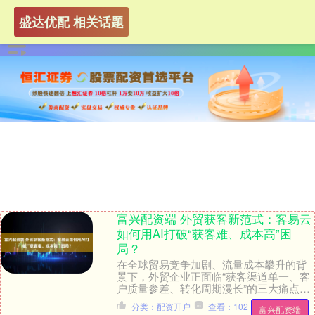
盛达优配 相关话题
富兴配资端 外贸获客新范式：客易云
如何用AI打破“获客难、成本高”困
局？
在全球贸易竞争加剧、流量成本攀升的背
景下，外贸企业正面临“获客渠道单一、客
户质量参差、转化周期漫长”的三大痛点。
客易云公司凭借其AI驱动的智能获客系
分类：配资开户
查看：102
富兴配资端
统，通过“数....