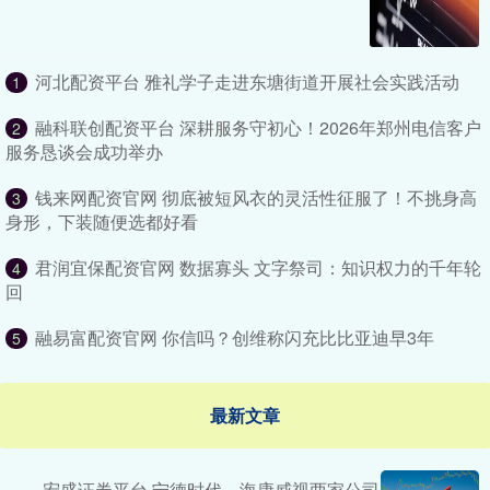
河北配资平台 雅礼学子走进东塘街道开展社会实践活动
1
融科联创配资平台 深耕服务守初心！2026年郑州电信客户
2
服务恳谈会成功举办
钱来网配资官网 彻底被短风衣的灵活性征服了！不挑身高
3
身形，下装随便选都好看
君润宜保配资官网 数据寡头 文字祭司：知识权力的千年轮
4
回
融易富配资官网 你信吗？创维称闪充比比亚迪早3年
5
最新文章
宏盛证券平台 宁德时代、海康威视两家公司