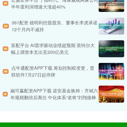
半年度利润增速大涨超40%
361配资 德明利控股股东、董事长李虎承诺
12个月内不减持
富配平台 AI需求驱动业绩超预期 英特尔大
幅上调资本支出至200亿美元
点牛通配资APP下载 筹划控制权变更，普
联软件7月27日起停牌
融可赢配资APP下载 诺安基金换帅：齐斌六
年规模翻倍后离任 中化体系“老将”刘翔接棒