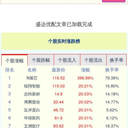
盛达优配文章已加载完成
个股实时涨跌榜
个股跌幅
个股流入
个股流出
换手率
个股涨幅
排名
名称
最新价
涨幅
换手率
1
N展芯
116.52
396.89%
79.39%
2
锐翔智能
110.02
20.21%
16.80%
3
志特新材
14.8
20.03%
14.18%
4
博腾股份
20.44
20.02%
14.77%
5
近岸蛋白
46.72
20.01%
5.62%
6
毕得医药
61.6
20.01%
6.12%
7
五洲医疗
83.62
20.01%
18.37%