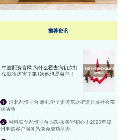
推荐资讯
中鑫配资官网 为什么霍去病初次打
仗就很厉害？第1次他也是菜鸟！
河北配资平台 雅礼学子走进东塘街道开展社会实
1
践活动
融科联创配资平台 深耕服务守初心！2026年郑
2
州电信客户服务恳谈会成功举办