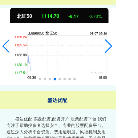
北证50
1114.83
创
-8.05
-0.72%
盛达优配
盛达优配,实盘配资,配资开户,股票配资平台,我们
专注于帮助投资者选择安全、专业的股票配资平台。
通过深入分析平台资质、费用透明度、风控机制及用