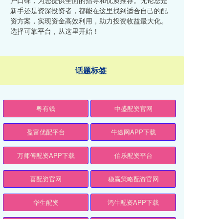
户口碑，为您提供全面的指导和优质推荐。无论您是
新手还是资深投资者，都能在这里找到适合自己的配
资方案，实现资金高效利用，助力投资收益最大化。
选择可靠平台，从这里开始！
话题标签
粤有钱
中盛配资官网
盈富优配平台
牛途网APP下载
万师傅配资APP下载
伯乐配资平台
喜配资官网
稳赢策略配资官网
华生配资
鸿牛配资APP下载