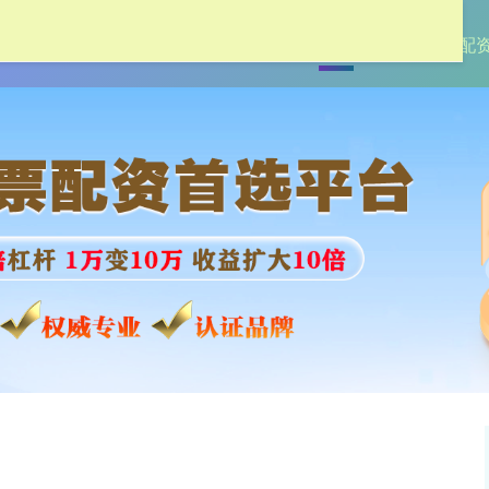
首页
盛达优配
实盘配