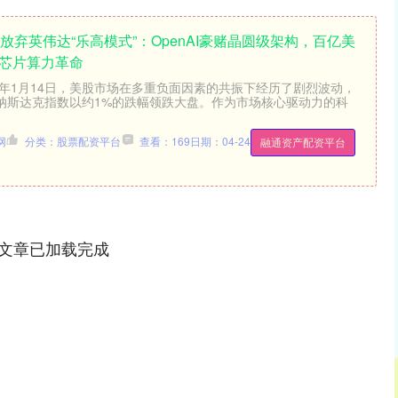
放弃英伟达“乐高模式”：OpenAI豪赌晶圆级架构，百亿美
s单芯片算力革命
6年1月14日，美股市场在多重负面因素的共振下经历了剧烈波动，
纳斯达克指数以约1%的跌幅领跌大盘。作为市场核心驱动力的科
网
分类：股票配资平台
查看：169
日期：04-24
融通资产配资平台
文章已加载完成