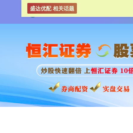
盛达优配 相关话题