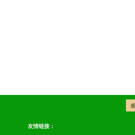
友情链接：