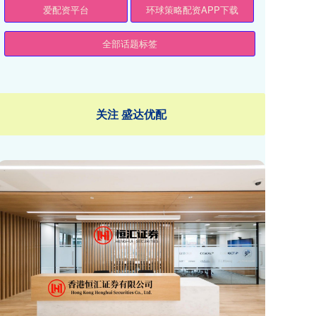
爱配资平台
环球策略配资APP下载
全部话题标签
关注 盛达优配