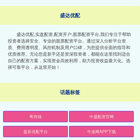
盛达优配
盛达优配,实盘配资,配资开户,股票配资平台,我们专注于帮助
投资者选择安全、专业的股票配资平台。通过深入分析平台资
质、费用透明度、风控机制及用户口碑，为您提供全面的指导和
优质推荐。无论您是新手还是资深投资者，都能在这里找到适合
自己的配资方案，实现资金高效利用，助力投资收益最大化。选
择可靠平台，从这里开始！
话题标签
粤有钱
中盛配资官网
盈富优配平台
牛途网APP下载