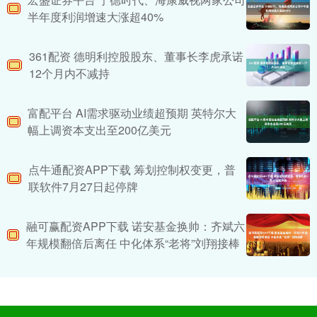
半年度利润增速大涨超40%
361配资 德明利控股股东、董事长李虎承诺
12个月内不减持
富配平台 AI需求驱动业绩超预期 英特尔大
幅上调资本支出至200亿美元
点牛通配资APP下载 筹划控制权变更，普
联软件7月27日起停牌
融可赢配资APP下载 诺安基金换帅：齐斌六
年规模翻倍后离任 中化体系“老将”刘翔接棒