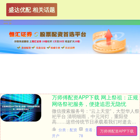
盛达优配 相关话题
万师傅配资APP下载 网上祭祖：正规
网络祭祀服务，便捷追思无隐忧
微信搜索服务号：“云上天堂”，大型华人祭
祀平台 清明细雨，中元河灯，重阳登
高……这些传统节日承载着我们对逝去亲
人的深切缅怀。然而，在现代社会快节奏
分类：配资
查看：
万师傅配资APP下载
的生活与全球化....
开户
78