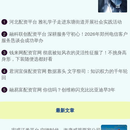
河北配资平台 雅礼学子走进东塘街道开展社会实践活动
1
融科联创配资平台 深耕服务守初心！2026年郑州电信客户
2
服务恳谈会成功举办
钱来网配资官网 彻底被短风衣的灵活性征服了！不挑身高
3
身形，下装随便选都好看
君润宜保配资官网 数据寡头 文字祭司：知识权力的千年轮
4
回
融易富配资官网 你信吗？创维称闪充比比亚迪早3年
5
最新文章
宏盛证券平台 宁德时代、海康威视两家公司