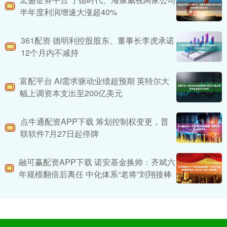
半年度利润增速大涨超40%
361配资 德明利控股股东、董事长李虎承诺
12个月内不减持
富配平台 AI需求驱动业绩超预期 英特尔大
幅上调资本支出至200亿美元
点牛通配资APP下载 筹划控制权变更，普
联软件7月27日起停牌
融可赢配资APP下载 诺安基金换帅：齐斌六
年规模翻倍后离任 中化体系“老将”刘翔接棒