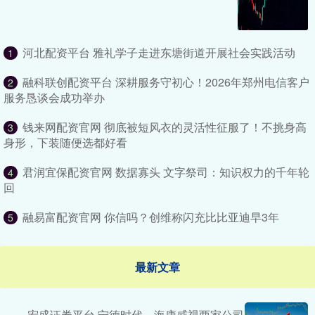
河北配资平台 雅礼学子走进东塘街道开展社会实践活动
1
融科联创配资平台 深耕服务守初心！2026年郑州电信客户
2
服务恳谈会成功举办
钱来网配资官网 彻底被短风衣的灵活性征服了！不挑身高
3
身形，下装随便选都好看
君润宜保配资官网 数据寡头 文字祭司：知识权力的千年轮
4
回
融易富配资官网 你信吗？创维称闪充比比亚迪早3年
5
最新文章
宏盛证券平台 宁德时代、海康威视两家公司