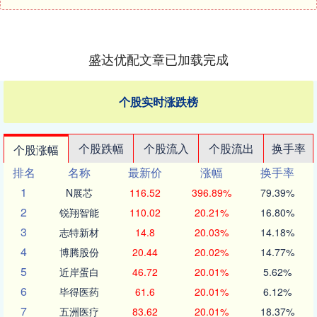
盛达优配文章已加载完成
个股实时涨跌榜
个股跌幅
个股流入
个股流出
换手率
个股涨幅
排名
名称
最新价
涨幅
换手率
1
N展芯
116.52
396.89%
79.39%
2
锐翔智能
110.02
20.21%
16.80%
3
志特新材
14.8
20.03%
14.18%
4
博腾股份
20.44
20.02%
14.77%
5
近岸蛋白
46.72
20.01%
5.62%
6
毕得医药
61.6
20.01%
6.12%
7
五洲医疗
83.62
20.01%
18.37%