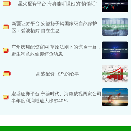
星火配资平台 海狮能听懂她的“悄悄话”
新疆证券平台 安徽扬子鳄国家级自然保护
区：碧波栖鳄 自在生息
广州庆翔配资官网 草原法则下的惊险一幕，
野生狗竟敢偷袭鳄鱼幼崽
高盛配资 飞鸟的心事
宏盛证券平台 宁德时代、海康威视两家公司
半年度利润增速大涨超40%