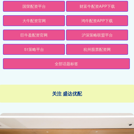
国荣配资平台
财富牛配资APP下载
大牛配资官网
鸿牛配资APP下载
巨牛盈配资官网
沪深策略联盟平台
51策略平台
杭州股票配资网
全部话题标签
关注 盛达优配