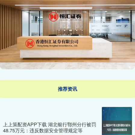
推荐资讯
上上策配资APP下载 湖北银行鄂州分行被罚
48.75万元：违反数据安全管理规定等