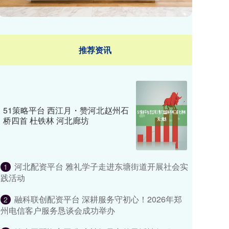
推荐资讯
51策略平台 西江月・赞河北赵州石
桥四首 杜铁林 河北廊坊
河北配资平台 雅礼学子走进东塘街道开展社会实
1
践活动
融科联创配资平台 深耕服务守初心！2026年郑
2
州电信客户服务恳谈会成功举办