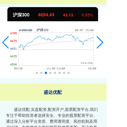
北证50
1134.24
创
11.37
1.01%
盛达优配
盛达优配,实盘配资,配资开户,股票配资平台,我们
专注于帮助投资者选择安全、专业的股票配资平台。
通过深入分析平台资质、费用透明度、风控机制及用