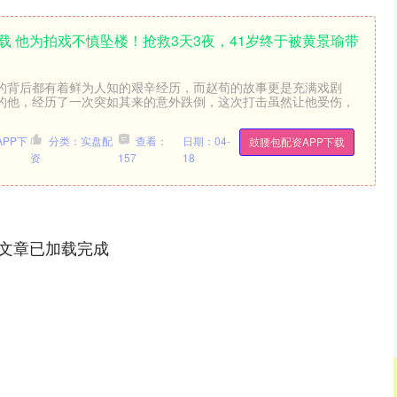
载 他为拍戏不慎坠楼！抢救3天3夜，41岁终于被黄景瑜带
的背后都有着鲜为人知的艰辛经历，而赵荀的故事更是充满戏剧
的他，经历了一次突如其来的意外跌倒，这次打击虽然让他受伤，
PP下
分类：实盘配
查看：
日期：04-
鼓腰包配资APP下载
资
157
18
文章已加载完成