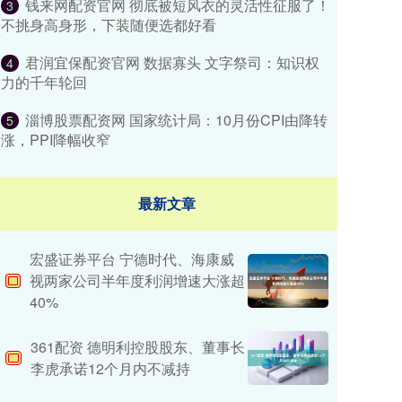
钱来网配资官网 彻底被短风衣的灵活性征服了！
3
不挑身高身形，下装随便选都好看
君润宜保配资官网 数据寡头 文字祭司：知识权
4
力的千年轮回
淄博股票配资网 国家统计局：10月份CPI由降转
5
涨，PPI降幅收窄
最新文章
宏盛证券平台 宁德时代、海康威
视两家公司半年度利润增速大涨超
40%
361配资 德明利控股股东、董事长
李虎承诺12个月内不减持