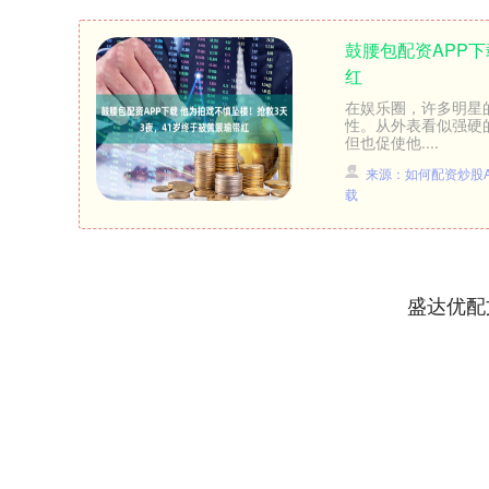
鼓腰包配资APP下
红
在娱乐圈，许多明星
性。从外表看似强硬
但也促使他....
来源：如何配资炒股A
载
盛达优配