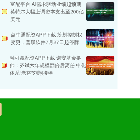
富配平台 AI需求驱动业绩超预期
英特尔大幅上调资本支出至200亿
美元
点牛通配资APP下载 筹划控制权
变更，普联软件7月27日起停牌
融可赢配资APP下载 诺安基金换
帅：齐斌六年规模翻倍后离任 中化
体系“老将”刘翔接棒