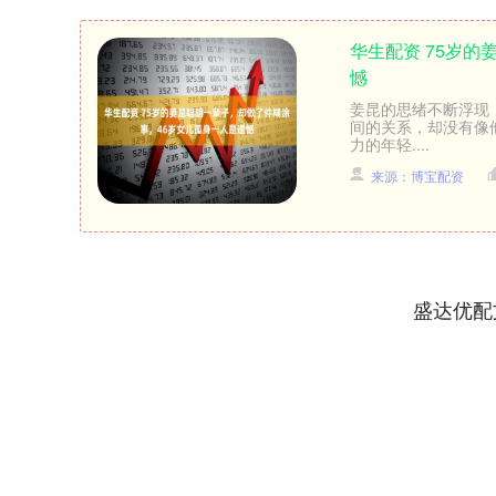
华生配资 75岁
憾
姜昆的思绪不断浮现
间的关系，却没有像
力的年轻....
来源：博宝配资
盛达优配