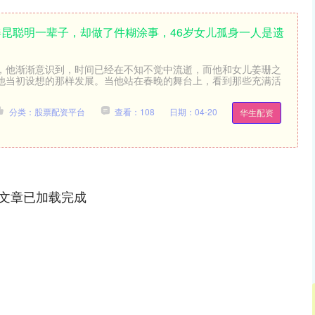
的姜昆聪明一辈子，却做了件糊涂事，46岁女儿孤身一人是遗
，他渐渐意识到，时间已经在不知不觉中流逝，而他和女儿姜珊之
他当初设想的那样发展。当他站在春晚的舞台上，看到那些充满活
分类：股票配资平台
查看：108
日期：04-20
华生配资
文章已加载完成