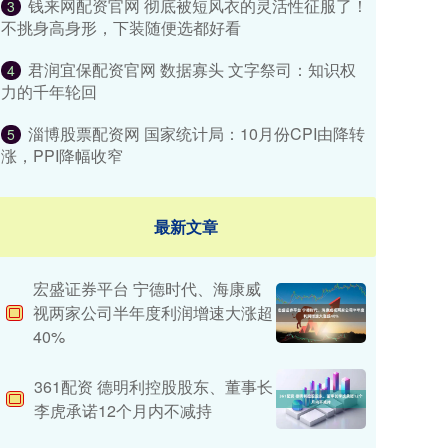
钱来网配资官网 彻底被短风衣的灵活性征服了！
3
不挑身高身形，下装随便选都好看
君润宜保配资官网 数据寡头 文字祭司：知识权
4
力的千年轮回
淄博股票配资网 国家统计局：10月份CPI由降转
5
涨，PPI降幅收窄
最新文章
宏盛证券平台 宁德时代、海康威
视两家公司半年度利润增速大涨超
40%
361配资 德明利控股股东、董事长
李虎承诺12个月内不减持