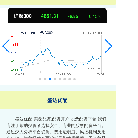
沪深300
4651.31
北
-6.85
-0.15%
盛达优配
盛达优配,实盘配资,配资开户,股票配资平台,我们
专注于帮助投资者选择安全、专业的股票配资平台。
通过深入分析平台资质、费用透明度、风控机制及用