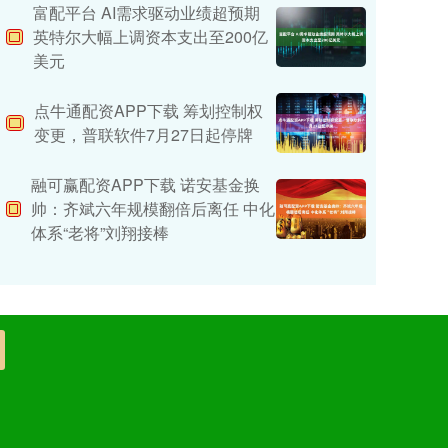
富配平台 AI需求驱动业绩超预期
英特尔大幅上调资本支出至200亿
美元
点牛通配资APP下载 筹划控制权
变更，普联软件7月27日起停牌
融可赢配资APP下载 诺安基金换
帅：齐斌六年规模翻倍后离任 中化
体系“老将”刘翔接棒