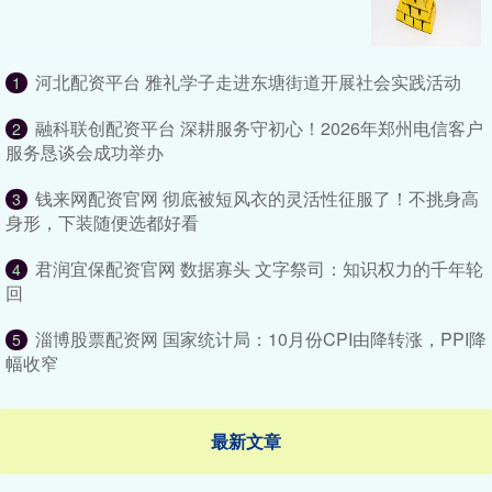
河北配资平台 雅礼学子走进东塘街道开展社会实践活动
1
融科联创配资平台 深耕服务守初心！2026年郑州电信客户
2
服务恳谈会成功举办
钱来网配资官网 彻底被短风衣的灵活性征服了！不挑身高
3
身形，下装随便选都好看
君润宜保配资官网 数据寡头 文字祭司：知识权力的千年轮
4
回
淄博股票配资网 国家统计局：10月份CPI由降转涨，PPI降
5
幅收窄
最新文章