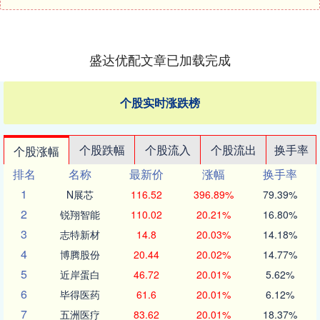
盛达优配文章已加载完成
个股实时涨跌榜
个股跌幅
个股流入
个股流出
换手率
个股涨幅
排名
名称
最新价
涨幅
换手率
1
N展芯
116.52
396.89%
79.39%
2
锐翔智能
110.02
20.21%
16.80%
3
志特新材
14.8
20.03%
14.18%
4
博腾股份
20.44
20.02%
14.77%
5
近岸蛋白
46.72
20.01%
5.62%
6
毕得医药
61.6
20.01%
6.12%
7
五洲医疗
83.62
20.01%
18.37%