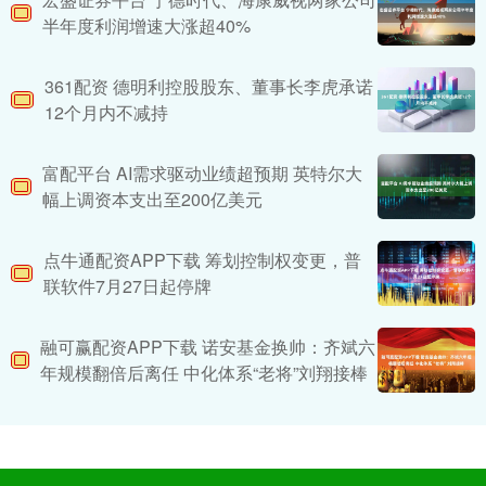
半年度利润增速大涨超40%
361配资 德明利控股股东、董事长李虎承诺
12个月内不减持
富配平台 AI需求驱动业绩超预期 英特尔大
幅上调资本支出至200亿美元
点牛通配资APP下载 筹划控制权变更，普
联软件7月27日起停牌
融可赢配资APP下载 诺安基金换帅：齐斌六
年规模翻倍后离任 中化体系“老将”刘翔接棒