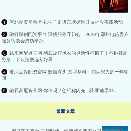
河北配资平台 雅礼学子走进东塘街道开展社会实践活动
1
融科联创配资平台 深耕服务守初心！2026年郑州电信客户
2
服务恳谈会成功举办
钱来网配资官网 彻底被短风衣的灵活性征服了！不挑身高
3
身形，下装随便选都好看
君润宜保配资官网 数据寡头 文字祭司：知识权力的千年轮
4
回
融易富配资官网 你信吗？创维称闪充比比亚迪早3年
5
最新文章
宏盛证券平台 宁德时代、海康威视两家公司