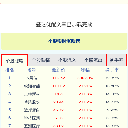
盛达优配文章已加载完成
个股实时涨跌榜
个股跌幅
个股流入
个股流出
换手率
个股涨幅
排名
名称
最新价
涨幅
换手率
1
N展芯
116.52
396.89%
79.39%
2
锐翔智能
110.02
20.21%
16.80%
3
志特新材
14.8
20.03%
14.18%
4
博腾股份
20.44
20.02%
14.77%
5
近岸蛋白
46.72
20.01%
5.62%
6
毕得医药
61.6
20.01%
6.12%
7
五洲医疗
83.62
20.01%
18.37%