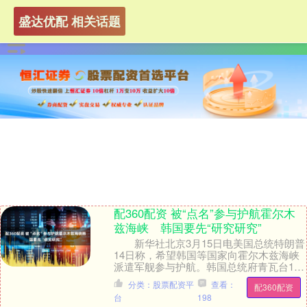
盛达优配 相关话题
配360配资 被“点名”参与护航霍尔木
兹海峡 韩国要先“研究研究”
新华社北京3月15日电美国总统特朗普
14日称，希望韩国等国家向霍尔木兹海峡
派遣军舰参与护航。韩国总统府青瓦台15
日表示，将与美国密切沟通，审慎研究护
分类：股票配资平
查看：
配360配资
航一事。....
台
198